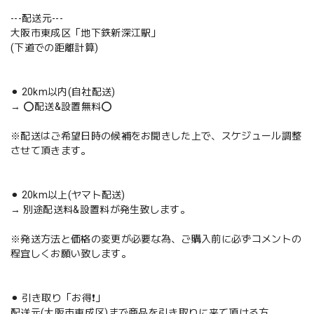
---配送元---
大阪市東成区「地下鉄新深江駅」
(下道での距離計算)
⚫︎ 20km以内(自社配送)
→ ⭕️配送&設置無料⭕️
※配送はご希望日時の候補をお聞きした上で、スケジュール調整
させて頂きます。
⚫︎ 20km以上(ヤマト配送)
→ 別途配送料&設置料が発生致します。
※発送方法と価格の変更が必要な為、ご購入前に必ずコメントの
程宜しくお願い致します。
⚫︎ 引き取り「お得❗️」
配送元(大阪市東成区)まで商品を引き取りに来て頂ける方