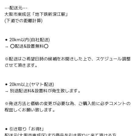
---配送元---
大阪市東成区「地下鉄新深江駅」
(下道での距離計算)
⚫︎ 20km以内(自社配送)
→ ⭕️配送&設置無料⭕️
※配送はご希望日時の候補をお聞きした上で、スケジュール調整
させて頂きます。
⚫︎ 20km以上(ヤマト配送)
→ 別途配送料&設置料が発生致します。
※発送方法と価格の変更が必要な為、ご購入前に必ずコメントの
程宜しくお願い致します。
⚫︎ 引き取り「お得❗️」
配送元(大阪市東成区)まで商品を引き取りに来て頂ける方