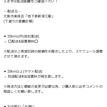
⚠️まずは配送距離をご確認下さい！
---配送元---
大阪市東成区「地下鉄新深江駅」
(下道での距離計算)
⚫︎ 20km以内(自社配送)
→ ⭕️配送&設置無料⭕️
※配送はご希望日時の候補をお聞きした上で、スケジュール調整
させて頂きます。
⚫︎ 20km以上(ヤマト配送)
→ 別途配送料&設置料が発生致します。
※発送方法と価格の変更が必要な為、ご購入前に必ずコメントの
程宜しくお願い致します。
⚫︎ 引き取り「お得❗️」