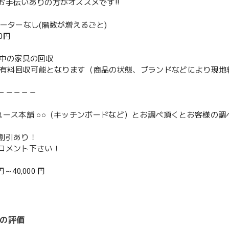
お手伝いありの方がオススメです‼️
ベーターなし(階数が増えるごと)
00円
用中の家具の回収
or有料回収可能となります（商品の状態、ブランドなどにより現
－－－－－
ユース本舗 ○○（キッチンボードなど）とお調べ頂くとお客様の
割引あり！
コメント下さい！
 円～40,000 円
の評価