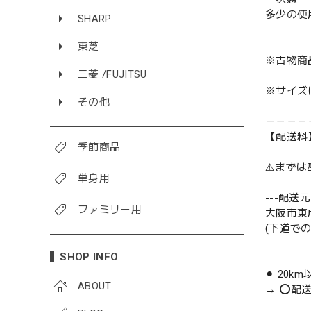
多少の使
SHARP
東芝
※古物商
三菱 /FUJITSU
※サイズ
その他
－－－－
【配送料
季節商品
⚠️まず
単身用
---配送元-
ファミリー用
大阪市東
(下道で
SHOP INFO
⚫︎ 20k
ABOUT
→ ⭕️配