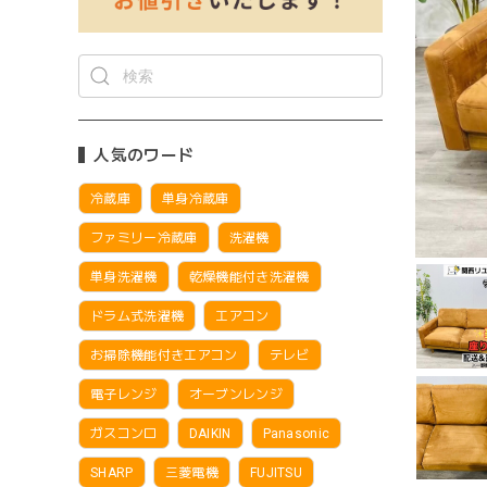
人気のワード
冷蔵庫
単身冷蔵庫
ファミリー冷蔵庫
洗濯機
単身洗濯機
乾燥機能付き洗濯機
ドラム式洗濯機
エアコン
お掃除機能付きエアコン
テレビ
電子レンジ
オーブンレンジ
ガスコンロ
DAIKIN
Panasonic
SHARP
三菱電機
FUJITSU