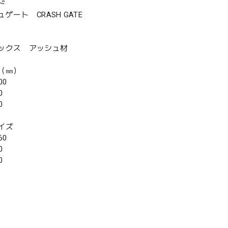
ド
ゲート CRASH GATE
ックス アッシュ材
（㎜）
00
0
0
イズ
60
0
0