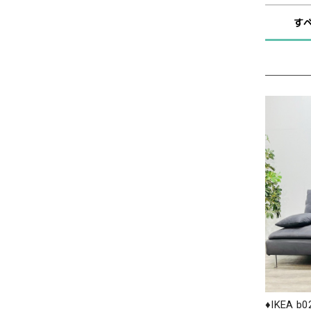
す
♦️IKEA