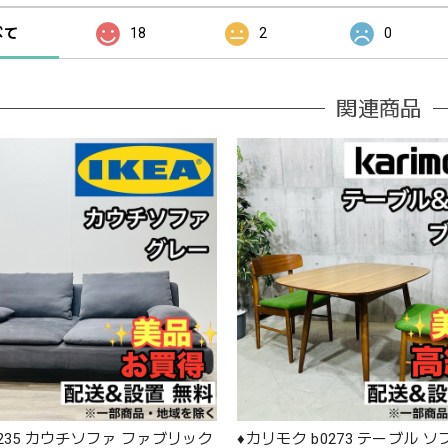
べて
18
2
0
関連商品
 b0235 カウチソファ ファブリック
♦️カリモク b0273 テーブル 