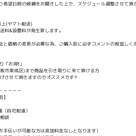
ご希望日時の候補をお聞きした上で、スケジュール調整させて頂
m以上(ヤマト配送)
配送料&設置料が発生致します。
法と価格の変更が必要な為、ご購入前に必ずコメントの程宜しく
取り「お得❗️」
大阪市東成区)まで商品を引き取りに来て頂ける方
下げさせて頂きますのでオススメです‼️
－－－－－
用】
配達（自社配達）
要相談
お手伝いが可能な方は追加料金なしとなります）