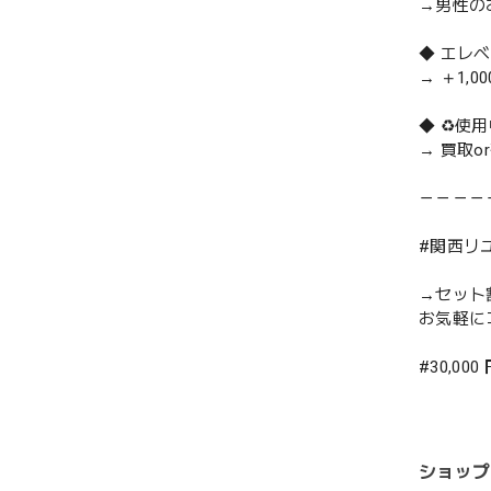
→男性の
◆ エレ
→ ＋1,0
◆ ♻️使
→ 買取
－－－－
#関西リ
→セット
お気軽に
#30,000
ショップ