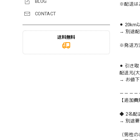
BLOG
※配送は
CONTACT
⚫︎ 20k
→ 別途
送料無料
※発送方
⚫︎ 引き
配送元(
→ お値
－－－－
【追加費
◆ 2名
→ 別途
（男性の