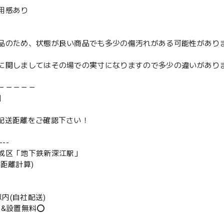
用感あり
品のため、状態が良い商品でも多少の傷汚れがある可能性があり
に関しましてはその場での実寸になりますので多少の違いがあり
－－－－－
】
は配送距離をご確認下さい！
--
成区「地下鉄新深江駅」
の距離計算)
m以内(自社配送)
送&設置無料⭕️