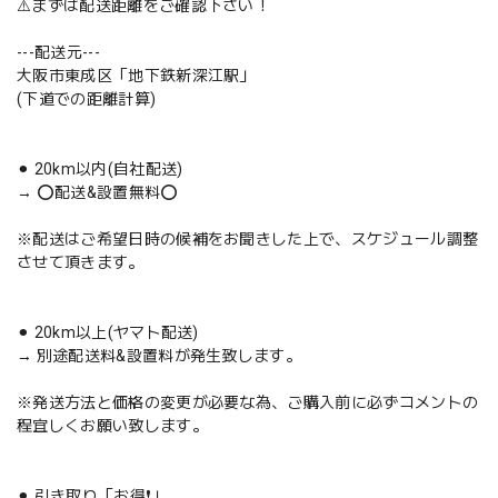
⚠️まずは配送距離をご確認下さい！
---配送元---
大阪市東成区「地下鉄新深江駅」
(下道での距離計算)
⚫︎ 20km以内(自社配送)
→ ⭕️配送&設置無料⭕️
※配送はご希望日時の候補をお聞きした上で、スケジュール調整
させて頂きます。
⚫︎ 20km以上(ヤマト配送)
→ 別途配送料&設置料が発生致します。
※発送方法と価格の変更が必要な為、ご購入前に必ずコメントの
程宜しくお願い致します。
⚫︎ 引き取り「お得❗️」