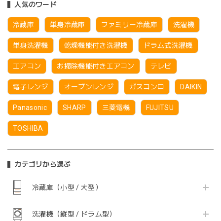
人気のワード
冷蔵庫
単身冷蔵庫
ファミリー冷蔵庫
洗濯機
単身洗濯機
乾燥機能付き洗濯機
ドラム式洗濯機
エアコン
お掃除機能付きエアコン
テレビ
電子レンジ
オーブンレンジ
ガスコンロ
DAIKIN
Panasonic
SHARP
三菱電機
FUJITSU
TOSHIBA
カテゴリから選ぶ
冷蔵庫（小型 / 大型）
洗濯機（縦型 / ドラム型）