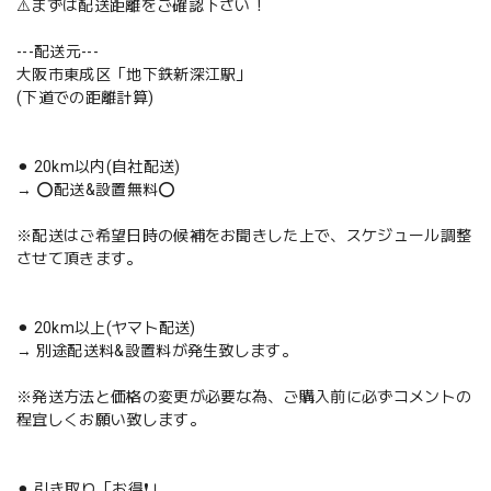
⚠️まずは配送距離をご確認下さい！
---配送元---
大阪市東成区「地下鉄新深江駅」
(下道での距離計算)
⚫︎ 20km以内(自社配送)
→ ⭕️配送&設置無料⭕️
※配送はご希望日時の候補をお聞きした上で、スケジュール調整
させて頂きます。
⚫︎ 20km以上(ヤマト配送)
→ 別途配送料&設置料が発生致します。
※発送方法と価格の変更が必要な為、ご購入前に必ずコメントの
程宜しくお願い致します。
⚫︎ 引き取り「お得❗️」