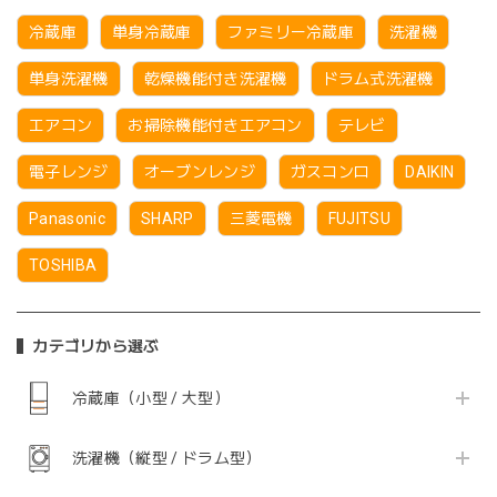
冷蔵庫
単身冷蔵庫
ファミリー冷蔵庫
洗濯機
単身洗濯機
乾燥機能付き洗濯機
ドラム式洗濯機
エアコン
お掃除機能付きエアコン
テレビ
電子レンジ
オーブンレンジ
ガスコンロ
DAIKIN
Panasonic
SHARP
三菱電機
FUJITSU
TOSHIBA
カテゴリから選ぶ
冷蔵庫（小型 / 大型）
洗濯機（縦型 / ドラム型）