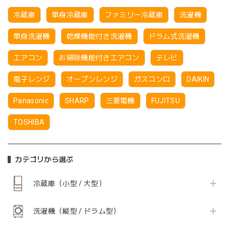
冷蔵庫
単身冷蔵庫
ファミリー冷蔵庫
洗濯機
単身洗濯機
乾燥機能付き洗濯機
ドラム式洗濯機
エアコン
お掃除機能付きエアコン
テレビ
電子レンジ
オーブンレンジ
ガスコンロ
DAIKIN
Panasonic
SHARP
三菱電機
FUJITSU
TOSHIBA
カテゴリから選ぶ
冷蔵庫（小型 / 大型）
洗濯機（縦型 / ドラム型）