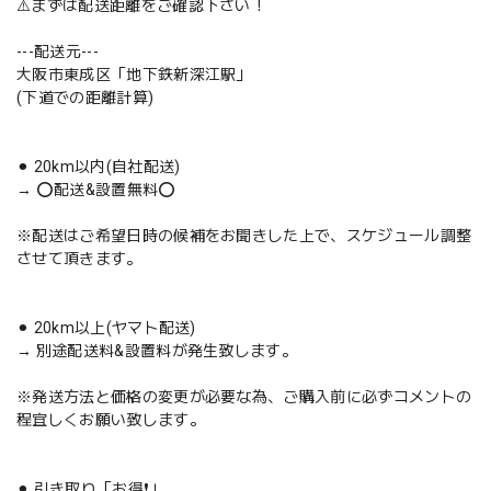
⚠️まずは配送距離をご確認下さい！
---配送元---
大阪市東成区「地下鉄新深江駅」
(下道での距離計算)
⚫︎ 20km以内(自社配送)
→ ⭕️配送&設置無料⭕️
※配送はご希望日時の候補をお聞きした上で、スケジュール調整
させて頂きます。
⚫︎ 20km以上(ヤマト配送)
→ 別途配送料&設置料が発生致します。
※発送方法と価格の変更が必要な為、ご購入前に必ずコメントの
程宜しくお願い致します。
⚫︎ 引き取り「お得❗️」