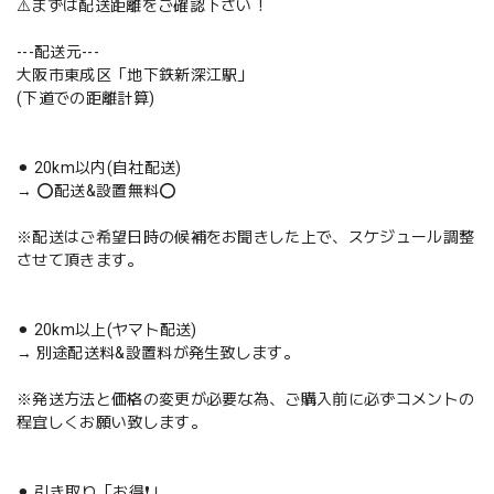
⚠️まずは配送距離をご確認下さい！
---配送元---
大阪市東成区「地下鉄新深江駅」
(下道での距離計算)
⚫︎ 20km以内(自社配送)
→ ⭕️配送&設置無料⭕️
※配送はご希望日時の候補をお聞きした上で、スケジュール調整
させて頂きます。
⚫︎ 20km以上(ヤマト配送)
→ 別途配送料&設置料が発生致します。
※発送方法と価格の変更が必要な為、ご購入前に必ずコメントの
程宜しくお願い致します。
⚫︎ 引き取り「お得❗️」