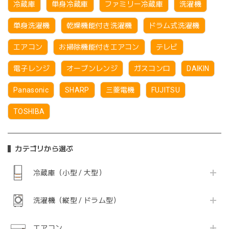
冷蔵庫
単身冷蔵庫
ファミリー冷蔵庫
洗濯機
単身洗濯機
乾燥機能付き洗濯機
ドラム式洗濯機
エアコン
お掃除機能付きエアコン
テレビ
電子レンジ
オーブンレンジ
ガスコンロ
DAIKIN
Panasonic
SHARP
三菱電機
FUJITSU
TOSHIBA
カテゴリから選ぶ
冷蔵庫（小型 / 大型）
洗濯機（縦型 / ドラム型）
エアコン