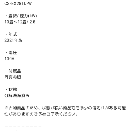
CS-EX281D-W
・畳数/ 能力(kW)
10畳〜12畳/ 2.8
・年式
2021年製
・電圧
100V
・付属品
写真参照
・状態
分解洗浄済み
※古物商品のため、状態が良い商品でも多少の傷汚れがある可能
性がありますので予めご了承ください。
－－－－－－－－－