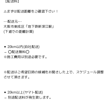
【配送料】
⚠️まずは配送距離をご確認下さい！
---配送元---
大阪市東成区「地下鉄新深江駅」
(下道での距離計算)
⚫︎ 20km以内(自社配送)
→ ⭕️配送無料⭕️
※施工費用は別途必要です。
※配送はご希望日時の候補をお聞きした上で、スケジュール調整
させて頂きます。
⚫︎ 20km以上(ヤマト配送)
→ 別途配送料が発生致します。