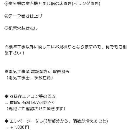
③室外機は室内機と同じ階の床置き(ベランダ置き)
④テープ巻き仕上げ
⑤配管穴あけなし
※標準工事以外に関してはお見積りとなりますので、何でもご相
談下さい！
※電気工事業 建設業許可 取得済み
（電気工事士、多数在籍）
◆ ♻️既存エアコン等の回収
→ 買取or有料回収可能です
（現地にて確認させて頂きます）
◆ エレベーターなし(3階部分から、階数が増えるごと)
→ ＋1,000円