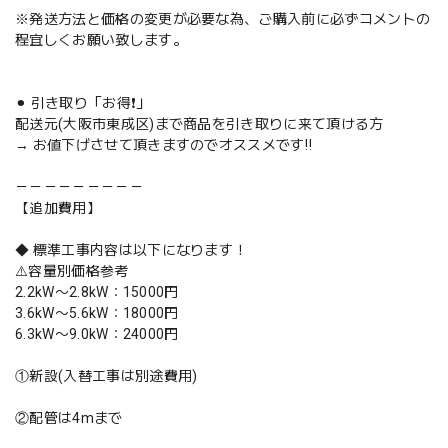
※発送方法と価格の変更が必要な為、ご購入前に必ずコメントの
程宜しくお願い致します。
⚫︎ 引き取り「お得❗️」
配送元(大阪市東成区)まで商品を引き取りに来て頂ける方
→ お値下げさせて頂きますのでオススメです‼️
－－－－－－－－－
【追加費用】
◆ 標準工事内容は以下になります！
⚠️容量別価格参考
2.2kW〜2.8kW：15000円
3.6kW〜5.6kW：18000円
6.3kW〜9.0kW：24000円
①新設(入替工事は別途費用)
②配管は4mまで