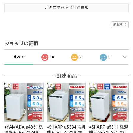
この商品をアプリで見る
通報する
ショップの評価
すべて
18
2
0
関連商品
♦️YAMADA a4861 洗
♦️SHARP a5334 洗濯
♦️SHARP a5811 洗濯
濯機 6.0kg 2024年
機 6.5kg 2022年製
機 6.5kg 2022年製