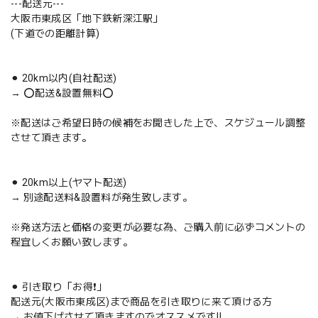
---配送元---
大阪市東成区「地下鉄新深江駅」
(下道での距離計算)
⚫︎ 20km以内(自社配送)
→ ⭕️配送&設置無料⭕️
※配送はご希望日時の候補をお聞きした上で、スケジュール調整
させて頂きます。
⚫︎ 20km以上(ヤマト配送)
→ 別途配送料&設置料が発生致します。
※発送方法と価格の変更が必要な為、ご購入前に必ずコメントの
程宜しくお願い致します。
⚫︎ 引き取り「お得❗️」
配送元(大阪市東成区)まで商品を引き取りに来て頂ける方
→ お値下げさせて頂きますのでオススメです‼️