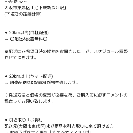
---配送元---
大阪市東成区「地下鉄新深江駅」
(下道での距離計算)
⚫︎ 20km以内(自社配送)
→ ⭕️配送&設置無料⭕️
※配送はご希望日時の候補をお聞きした上で、スケジュール調整
させて頂きます。
⚫︎ 20km以上(ヤマト配送)
→ 別途配送料&設置料が発生致します。
※発送方法と価格の変更が必要な為、ご購入前に必ずコメントの
程宜しくお願い致します。
⚫︎ 引き取り「お得❗️」
配送元(大阪市東成区)まで商品を引き取りに来て頂ける方
→ お値下げさせて頂きますのでオススメです‼️