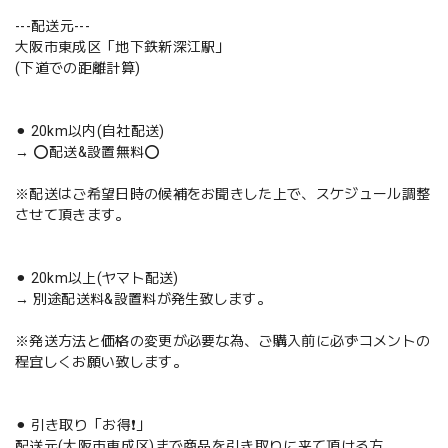
---配送元---
大阪市東成区「地下鉄新深江駅」
(下道での距離計算)
⚫︎ 20km以内(自社配送)
→ ⭕️配送&設置無料⭕️
※配送はご希望日時の候補をお聞きした上で、スケジュール調整
させて頂きます。
⚫︎ 20km以上(ヤマト配送)
→ 別途配送料&設置料が発生致します。
※発送方法と価格の変更が必要な為、ご購入前に必ずコメントの
程宜しくお願い致します。
⚫︎ 引き取り「お得❗️」
配送元(大阪市東成区)まで商品を引き取りに来て頂ける方