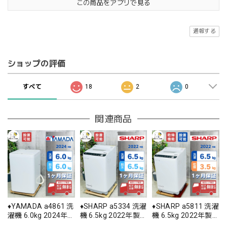
この商品をアプリで見る
通報する
ショップの評価
すべて
18
2
0
関連商品
♦️YAMADA a4861 洗
♦️SHARP a5334 洗濯
♦️SHARP a5811 洗濯
濯機 6.0kg 2024年
機 6.5kg 2022年製
機 6.5kg 2022年製
製 6♦️
12.5♦️
11♦️