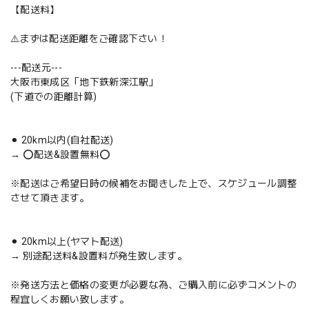
【配送料】
⚠️まずは配送距離をご確認下さい！
---配送元---
大阪市東成区「地下鉄新深江駅」
(下道での距離計算)
⚫︎ 20km以内(自社配送)
→ ⭕️配送&設置無料⭕️
※配送はご希望日時の候補をお聞きした上で、スケジュール調整
させて頂きます。
⚫︎ 20km以上(ヤマト配送)
→ 別途配送料&設置料が発生致します。
※発送方法と価格の変更が必要な為、ご購入前に必ずコメントの
程宜しくお願い致します。