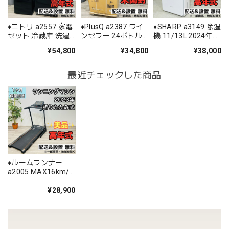
♦️ニトリ a2557 家電
♦️PlusQ a2387 ワイ
♦️SHARP a3149 除湿
セット 冷蔵庫 洗濯
ンセラー 24ボトル
機 11/13L 2024年製
機 レンジ 3♦️
ブラック 新品未開封
8♦️
¥54,800
¥34,800
¥38,000
6♦️
最近チェックした商品
♦️ルームランナー
a2005 MAX16km/h
2023年製 -♦️
¥28,900