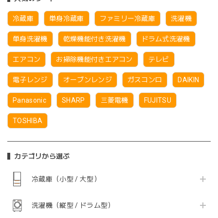
冷蔵庫
単身冷蔵庫
ファミリー冷蔵庫
洗濯機
単身洗濯機
乾燥機能付き洗濯機
ドラム式洗濯機
エアコン
お掃除機能付きエアコン
テレビ
電子レンジ
オーブンレンジ
ガスコンロ
DAIKIN
Panasonic
SHARP
三菱電機
FUJITSU
TOSHIBA
カテゴリから選ぶ
冷蔵庫（小型 / 大型）
洗濯機（縦型 / ドラム型）