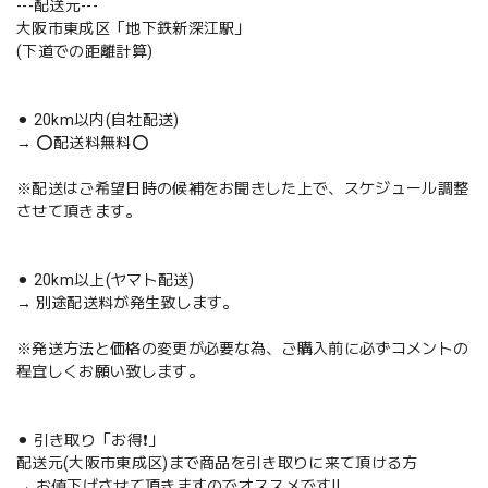
---配送元---
大阪市東成区「地下鉄新深江駅」
(下道での距離計算)
⚫︎ 20km以内(自社配送)
→ ⭕️配送料無料⭕️
※配送はご希望日時の候補をお聞きした上で、スケジュール調整
させて頂きます。
⚫︎ 20km以上(ヤマト配送)
→ 別途配送料が発生致します。
※発送方法と価格の変更が必要な為、ご購入前に必ずコメントの
程宜しくお願い致します。
⚫︎ 引き取り「お得❗️」
配送元(大阪市東成区)まで商品を引き取りに来て頂ける方
→ お値下げさせて頂きますのでオススメです‼️