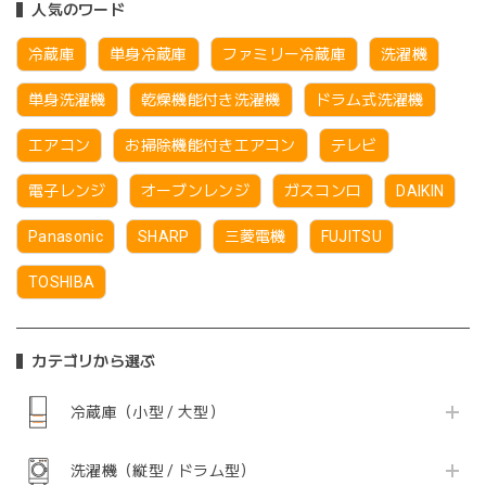
人気のワード
冷蔵庫
単身冷蔵庫
ファミリー冷蔵庫
洗濯機
単身洗濯機
乾燥機能付き洗濯機
ドラム式洗濯機
エアコン
お掃除機能付きエアコン
テレビ
電子レンジ
オーブンレンジ
ガスコンロ
DAIKIN
Panasonic
SHARP
三菱電機
FUJITSU
TOSHIBA
カテゴリから選ぶ
冷蔵庫（小型 / 大型）
洗濯機（縦型 / ドラム型）