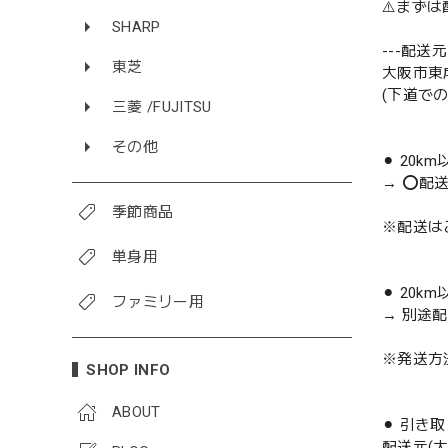
⚠️まず
SHARP
---配送元-
東芝
大阪市東
(下道で
三菱 /FUJITSU
その他
⚫︎ 20k
→ ⭕️配
季節商品
※配送は
単身用
⚫︎ 20k
ファミリー用
→ 別途
※発送方
SHOP INFO
ABOUT
⚫︎ 引き
配送元(