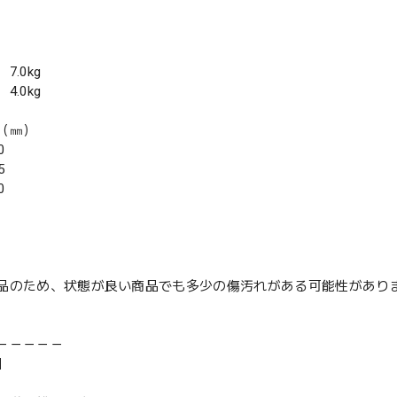
7.0kg
4.0kg
（㎜）
0
5
0
品のため、状態が良い商品でも多少の傷汚れがある可能性があり
－－－－－
】