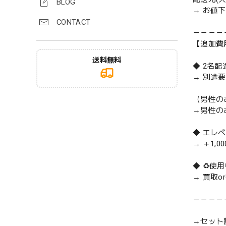
BLOG
→ お値
CONTACT
－－－－
【追加費
送料無料
◆ 2名
→ 別途
（男性の
→男性の
◆ エレ
→ ＋1,0
◆ ♻️
→ 買取
－－－－
→セット