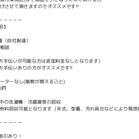
下げさせて頂きますのでオススメです‼️
－－－－－
用】
配達（自社配達）
要相談
お手伝いが可能な方は追加料金なしとなります）
お手伝いありの方がオススメです‼️
ベーターなし(階数が増えるごと)
00円
使用中の洗濯機・冷蔵庫等の回収
or有料回収可能となります（年式、型番、汚れ具合などにより現
－－－－－
割引あり！