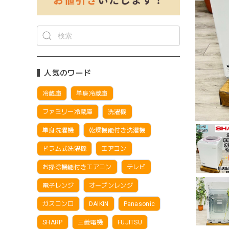
人気のワード
冷蔵庫
単身冷蔵庫
ファミリー冷蔵庫
洗濯機
単身洗濯機
乾燥機能付き洗濯機
ドラム式洗濯機
エアコン
お掃除機能付きエアコン
テレビ
電子レンジ
オーブンレンジ
ガスコンロ
DAIKIN
Panasonic
SHARP
三菱電機
FUJITSU