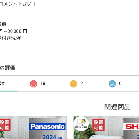
コメント下さい！
濯機
 円～30,000 円
能付き洗濯
の評価
べて
18
2
0
関連商品