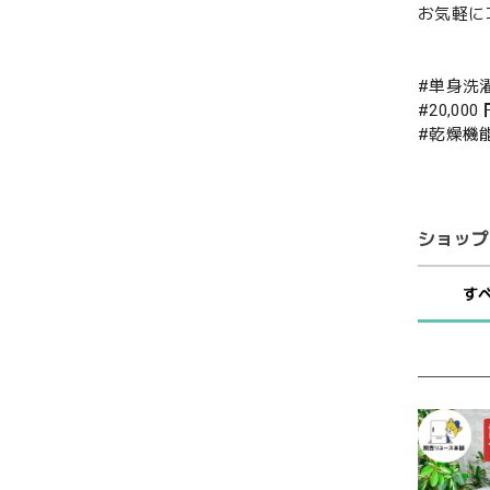
お気軽に
#単身洗
#20,000
#乾燥機
ショップ
す