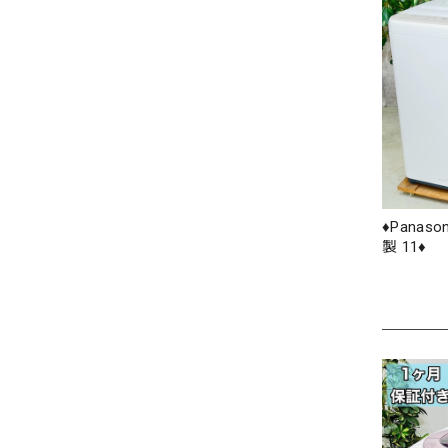
♦️Panaso
製 11♦️