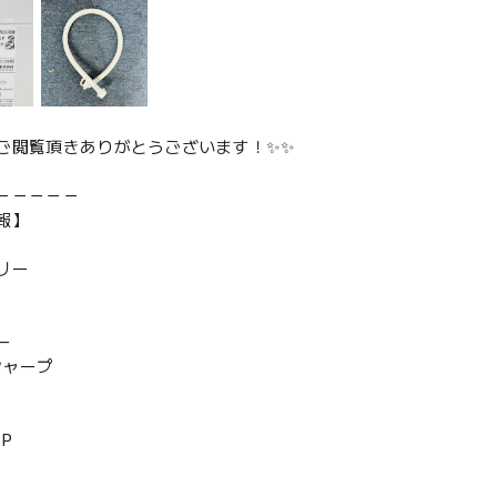
ご閲覧頂きありがとうございます！✨✨
－－－－－
報】
リー
ー
 シャープ
-P