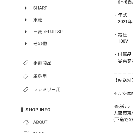
6〜8畳/ 
SHARP
・年式
東芝
2021
三菱 /FUJITSU
・電圧
100V
その他
・付属品
写真参
季節商品
－－－－
単身用
【配送料
ファミリー用
⚠️まず
-配送元-
SHOP INFO
大阪市東
(下道で
ABOUT