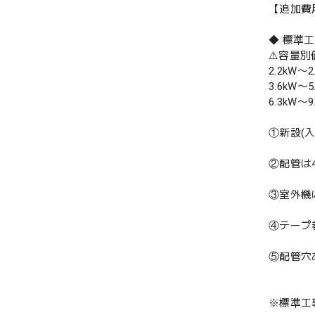
【追加費
◆ 標準
⚠️容量
2.2kW〜2
3.6kW〜5
6.3kW〜9
①新設(
②配管は
③室外機
④テープ
⑤配管穴
※標準工