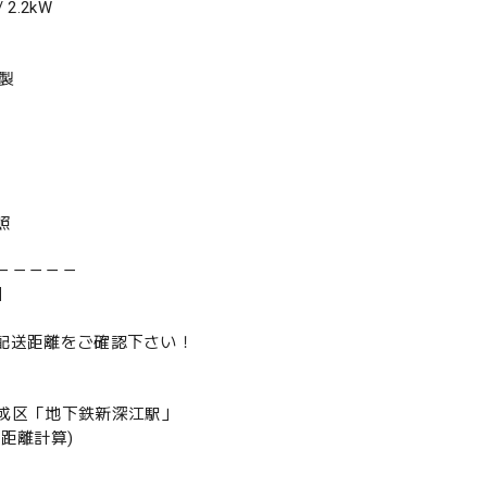
2.2kW
年製
照
－－－－－
】
は配送距離をご確認下さい！
成区「地下鉄新深江駅」
の距離計算)