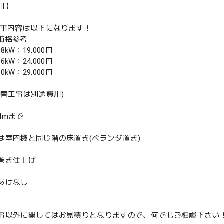
用】
工事内容は以下になります！
別価格参考
.8kW：19,000円
.6kW：24,000円
.0kW：29,000円
入替工事は別途費用)
4mまで
は室内機と同じ階の床置き(ベランダ置き)
巻き仕上げ
あけなし
事以外に関してはお見積りとなりますので、何でもご相談下さい