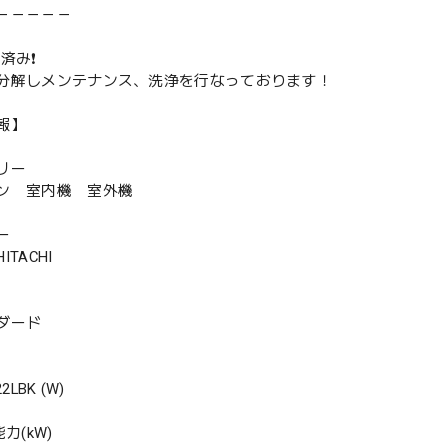
－－－－－
済み❗️
分解しメンテナンス、洗浄を行なっております！
報】
リー
ン 室内機 室外機
ー
TACHI
ダード
LBK (W)
力(kW)