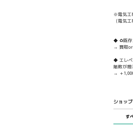
※電気工
（電気工
◆ ♻️
→ 買取
◆ エレ
階数が増
→ ＋1,0
ショップ
す