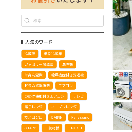
人気のワード
冷蔵庫
単身冷蔵庫
ファミリー冷蔵庫
洗濯機
単身洗濯機
乾燥機能付き洗濯機
ドラム式洗濯機
エアコン
お掃除機能付きエアコン
テレビ
電子レンジ
オーブンレンジ
ガスコンロ
DAIKIN
Panasonic
SHARP
三菱電機
FUJITSU