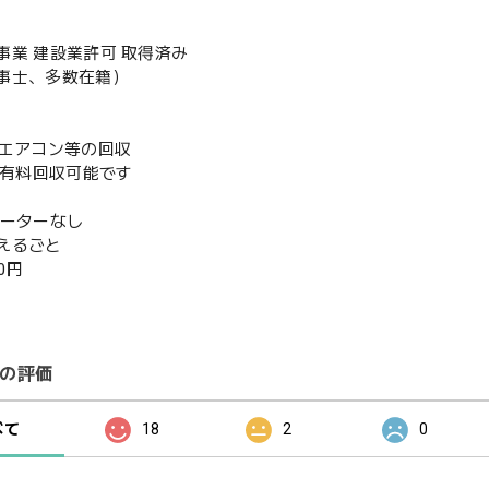
事業 建設業許可 取得済み
事士、多数在籍）
既存エアコン等の回収
or有料回収可能です
ベーターなし
えるごと
00円
の評価
べて
18
2
0