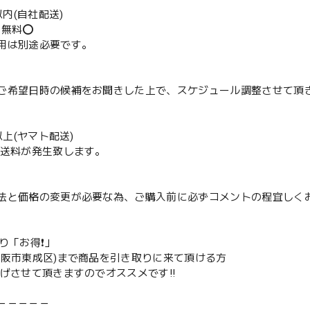
m以内(自社配送)
送無料⭕️
用は別途必要です。
ご希望日時の候補をお聞きした上で、スケジュール調整させて頂
m以上(ヤマト配送)
配送料が発生致します。
法と価格の変更が必要な為、ご購入前に必ずコメントの程宜しく
取り「お得❗️」
大阪市東成区)まで商品を引き取りに来て頂ける方
下げさせて頂きますのでオススメです‼️
－－－－－