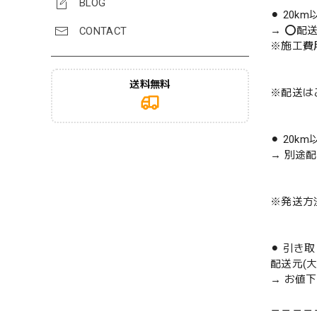
BLOG
⚫︎ 20k
→ ⭕️配
CONTACT
※施工費
送料無料
※配送は
⚫︎ 20k
→ 別途
※発送方
⚫︎ 引き
配送元(
→ お値
－－－－