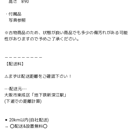
高さ 890
・付属品
写真参照
※古物商品のため、状態が良い商品でも多少の傷汚れがある可能
性がありますので予めご了承ください。
－－－－－－－－－
【配送料】
⚠️まずは配送距離をご確認下さい！
---配送元---
大阪市東成区「地下鉄新深江駅」
(下道での距離計算)
⚫︎ 20km以内(自社配送)
→ ⭕️配送&設置無料⭕️