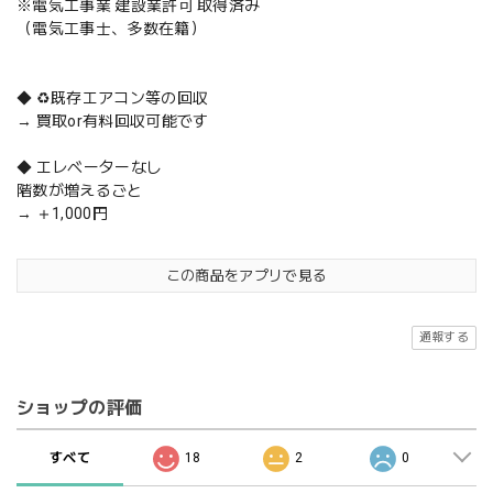
※電気工事業 建設業許可 取得済み
（電気工事士、多数在籍）
◆ ♻️既存エアコン等の回収
→ 買取or有料回収可能です
◆ エレベーターなし
階数が増えるごと
→ ＋1,000円
この商品をアプリで見る
通報する
ショップの評価
すべて
18
2
0