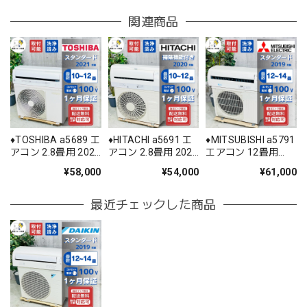
関連商品
♦️TOSHIBA a5689 エ
♦️HITACHI a5691 エ
♦️MITSUBISHI a5791
アコン 2.8畳用 2021
アコン 2.8畳用 2020
エアコン 12畳用
年製 ♦️
年製 20♦️
2019年製 25.5♦️
¥58,000
¥54,000
¥61,000
最近チェックした商品