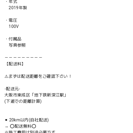
・年式
2019年製
・電圧
100V
・付属品
写真参照
－－－－－－－－－
【配送料】
⚠️まずは配送距離をご確認下さい！
-配送元-
大阪市東成区「地下鉄新深江駅」
(下道での距離計算)
⚫︎ 20km以内(自社配送)
→ ⭕️配送無料⭕️
※施工費用は別途必要です。