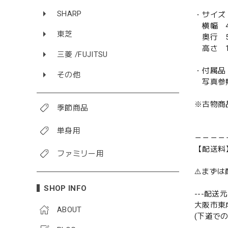
SHARP
・サイズ
横幅 4
東芝
奥行 5
高さ 1
三菱 /FUJITSU
・付属品
その他
写真参
※古物商
季節商品
単身用
－－－－
【配送料
ファミリー用
⚠️まず
SHOP INFO
---配送元-
大阪市東
ABOUT
(下道で