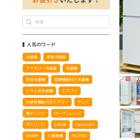
人気のワード
冷蔵庫
単身冷蔵庫
ファミリー冷蔵庫
洗濯機
単身洗濯機
乾燥機能付き洗濯機
ドラム式洗濯機
エアコン
お掃除機能付きエアコン
テレビ
電子レンジ
オーブンレンジ
ガスコンロ
DAIKIN
Panasonic
SHARP
三菱電機
FUJITSU