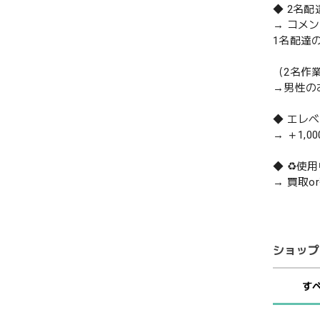
◆ 2名
→ コメ
1名配達
（2名作
→男性の
◆ エレ
→ ＋1,0
◆ ♻️
→ 買取
ショップ
す