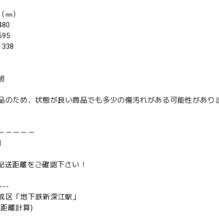
（㎜）
80
95
338
照
品のため、状態が良い商品でも多少の傷汚れがある可能性があり
－－－－－
】
は配送距離をご確認下さい！
--
成区「地下鉄新深江駅」
の距離計算)