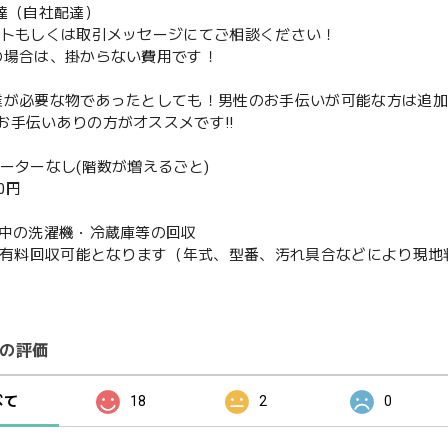
配達（自社配達）
ントもしくは取引メッセージにてご相談ください！
の場合は、掛からない費用です！
業が必要な物であったとしても！男性のお手伝いが可能な方は追
お手伝いありの方がオススメです‼️
ベーターなし(階数が増えるごと)
00円
使用中の洗濯機・冷蔵庫等の回収
or有料回収可能となります（年式、型番、汚れ具合などにより現
の評価
べて
18
2
0