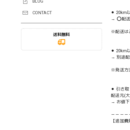
BLOG
⚫︎ 20k
CONTACT
→ ⭕️配
※配送は
送料無料
⚫︎ 20k
→ 別途
※発送方
⚫︎ 引き
配送元(
→ お値
－－－－
【追加費