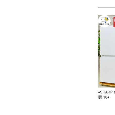
♦️SHARP
製 10♦️