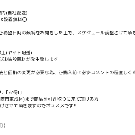
m以内(自社配送)
送&設置無料⭕️
ご希望日時の候補をお聞きした上で、スケジュール調整させて頂
m以上(ヤマト配送)
配送料&設置料が発生致します。
法と価格の変更が必要な為、ご購入前に必ずコメントの程宜しく
取り「お得❗️」
大阪市東成区)まで商品を引き取りに来て頂ける方
下げさせて頂きますのでオススメです‼️
－－－－－
用】