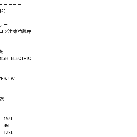
－－－－－
報】
リー
ロン冷凍冷蔵庫
ー
機
SHI ELECTRIC
E3J-W
年製
168L
46L
122L