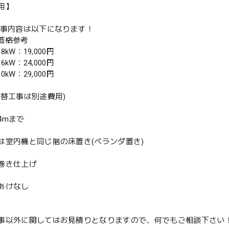
用】
工事内容は以下になります！
別価格参考
.8kW：19,000円
.6kW：24,000円
.0kW：29,000円
入替工事は別途費用)
4mまで
は室内機と同じ階の床置き(ベランダ置き)
巻き仕上げ
あけなし
事以外に関してはお見積りとなりますので、何でもご相談下さい