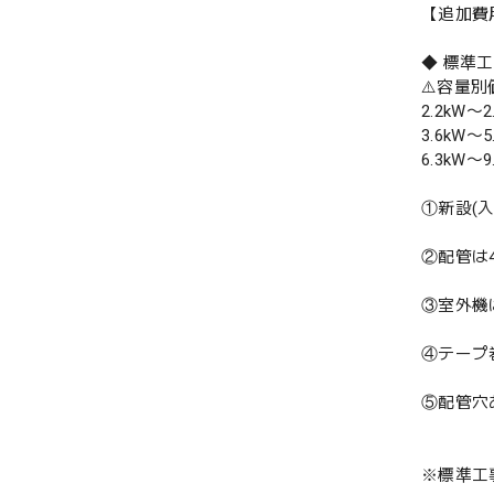
【追加費
◆ 標準
⚠️容量
2.2kW〜2
3.6kW〜5
6.3kW〜9
①新設(
②配管は
③室外機
④テープ
⑤配管穴
※標準工