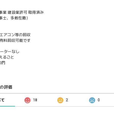
事業 建設業許可 取得済み
事士、多数在籍）
既存エアコン等の回収
or有料回収可能です
ベーターなし
えるごと
00円
の評価
べて
18
2
0