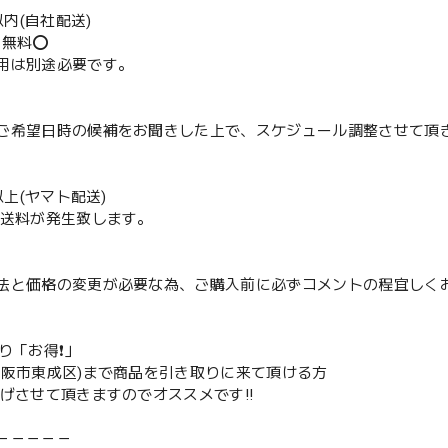
m以内(自社配送)
送無料⭕️
用は別途必要です。
ご希望日時の候補をお聞きした上で、スケジュール調整させて頂
m以上(ヤマト配送)
配送料が発生致します。
法と価格の変更が必要な為、ご購入前に必ずコメントの程宜しく
取り「お得❗️」
大阪市東成区)まで商品を引き取りに来て頂ける方
下げさせて頂きますのでオススメです‼️
－－－－－