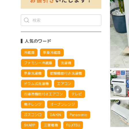
人気のワード
冷蔵庫
単身冷蔵庫
ファミリー冷蔵庫
洗濯機
単身洗濯機
乾燥機能付き洗濯機
ドラム式洗濯機
エアコン
お掃除機能付きエアコン
テレビ
電子レンジ
オーブンレンジ
ガスコンロ
DAIKIN
Panasonic
SHARP
三菱電機
FUJITSU