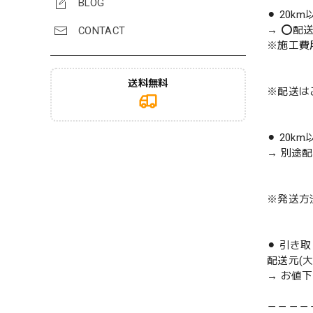
BLOG
⚫︎ 20k
→ ⭕️配
CONTACT
※施工費
送料無料
※配送は
⚫︎ 20k
→ 別途
※発送方
⚫︎ 引き
配送元(
→ お値
－－－－