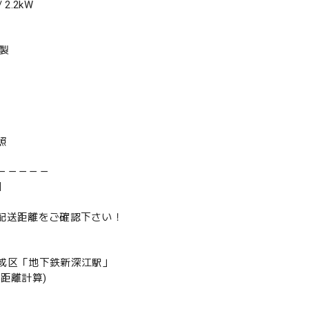
2.2kW
年製
照
－－－－－
】
は配送距離をご確認下さい！
成区「地下鉄新深江駅」
の距離計算)