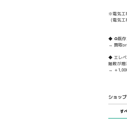
※電気工
（電気工
◆ ♻️
→ 買取
◆ エレ
階数が増
→ ＋1,0
ショップ
す