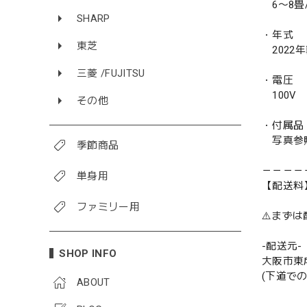
6〜8畳/ 
SHARP
・年式
東芝
2022
三菱 /FUJITSU
・電圧
100V
その他
・付属品
写真参
季節商品
－－－－
単身用
【配送料
ファミリー用
⚠️まず
-配送元-
SHOP INFO
大阪市東
(下道で
ABOUT