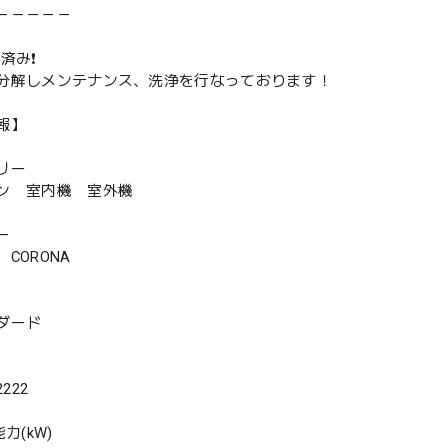
－－－－－
済み❗️
分解しメンテナンス、洗浄を行なっております！
報】
リー
ン 室内機 室外機
ー
CORONA
ダード
222
力(kW)