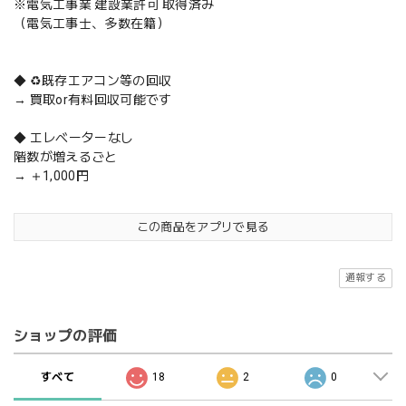
※電気工事業 建設業許可 取得済み
（電気工事士、多数在籍）
◆ ♻️既存エアコン等の回収
→ 買取or有料回収可能です
◆ エレベーターなし
階数が増えるごと
→ ＋1,000円
この商品をアプリで見る
通報する
ショップの評価
すべて
18
2
0