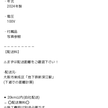
・年式
2024年製
・電圧
100V
・付属品
写真参照
－－－－－－－－－
【配送料】
⚠️まずは配送距離をご確認下さい！
-配送元-
大阪市東成区「地下鉄新深江駅」
(下道での距離計算)
⚫︎ 20km以内(自社配送)
→ ⭕️配送無料⭕️
※施工費用は別途必要です。