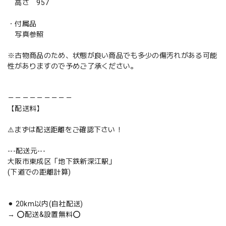
高さ 957
・付属品
写真参照
※古物商品のため、状態が良い商品でも多少の傷汚れがある可能
性がありますので予めご了承ください。
－－－－－－－－－
【配送料】
⚠️まずは配送距離をご確認下さい！
---配送元---
大阪市東成区「地下鉄新深江駅」
(下道での距離計算)
⚫︎ 20km以内(自社配送)
→ ⭕️配送&設置無料⭕️