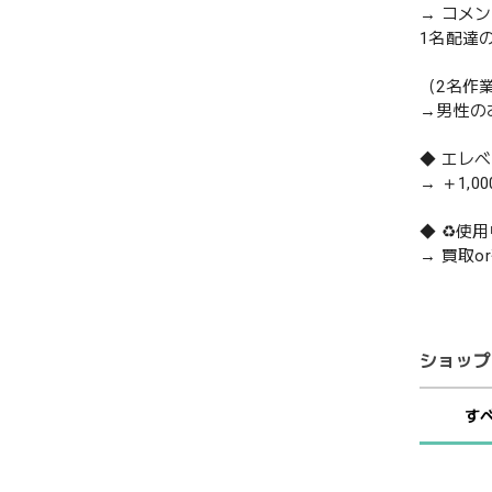
→ コメ
1名配達
（2名作
→男性の
◆ エレ
→ ＋1,0
◆ ♻️
→ 買取
ショップ
す