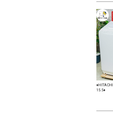
♦️HITAC
15.5♦️