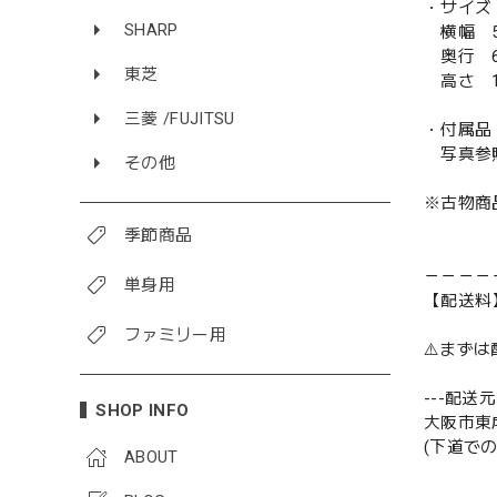
・サイズ
SHARP
横幅 5
奥行 6
東芝
高さ 1
三菱 /FUJITSU
・付属品
写真参
その他
※古物商
季節商品
－－－－
単身用
【配送料
ファミリー用
⚠️まず
---配送元-
SHOP INFO
大阪市東
(下道で
ABOUT