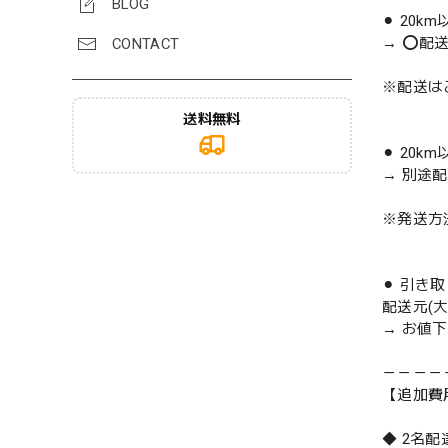
BLOG
⚫︎ 20k
→ ⭕️配
CONTACT
※配送は
送料無料
⚫︎ 20k
→ 別途
※発送方
⚫︎ 引き
配送元(
→ お値
－－－－
【追加費
◆ 2名