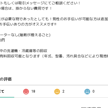
ントもしくは取引メッセージにてご相談ください！
の場合は、掛からない費用です！
業が必要な物であったとしても！男性のお手伝いが可能な方は追
お手伝いありの方がオススメです‼️
ベーターなし(階数が増えるごと)
00円
使用中の洗濯機・冷蔵庫等の回収
or有料回収可能となります（年式、型番、汚れ具合などにより現
の評価
べて
18
2
0