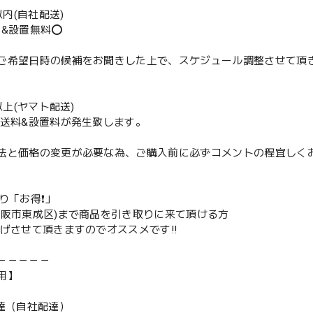
m以内(自社配送)
送&設置無料⭕️
ご希望日時の候補をお聞きした上で、スケジュール調整させて頂
m以上(ヤマト配送)
配送料&設置料が発生致します。
法と価格の変更が必要な為、ご購入前に必ずコメントの程宜しく
取り「お得❗️」
大阪市東成区)まで商品を引き取りに来て頂ける方
下げさせて頂きますのでオススメです‼️
－－－－－
用】
配達（自社配達）