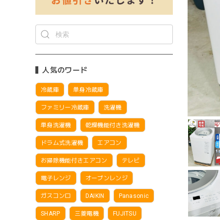
人気のワード
冷蔵庫
単身冷蔵庫
ファミリー冷蔵庫
洗濯機
単身洗濯機
乾燥機能付き洗濯機
ドラム式洗濯機
エアコン
お掃除機能付きエアコン
テレビ
電子レンジ
オーブンレンジ
ガスコンロ
DAIKIN
Panasonic
SHARP
三菱電機
FUJITSU