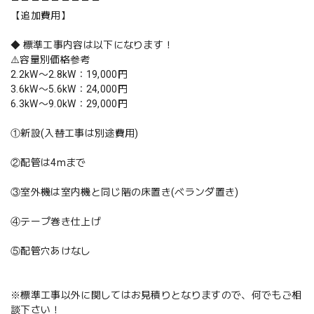
－－－－－－－－－
【追加費用】
◆ 標準工事内容は以下になります！
⚠️容量別価格参考
2.2kW〜2.8kW：19,000円
3.6kW〜5.6kW：24,000円
6.3kW〜9.0kW：29,000円
①新設(入替工事は別途費用)
②配管は4mまで
③室外機は室内機と同じ階の床置き(ベランダ置き)
④テープ巻き仕上げ
⑤配管穴あけなし
※標準工事以外に関してはお見積りとなりますので、何でもご相
談下さい！