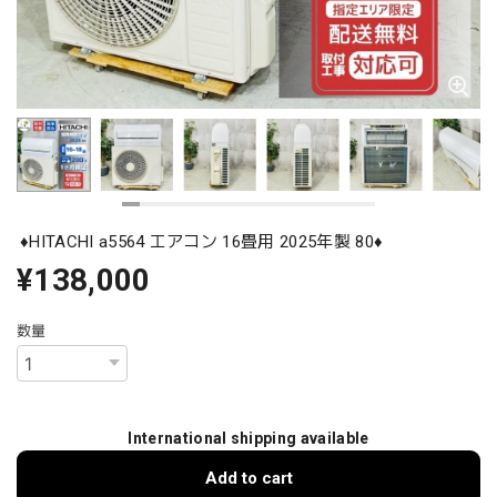
♦️HITACHI a5564 エアコン 16畳用 2025年製 80♦️
¥138,000
数量
International shipping available
Add to cart