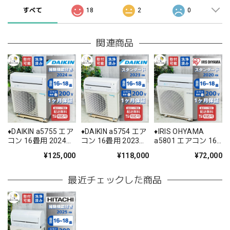
すべて
18
2
0
関連商品
♦️DAIKIN a5755 エア
♦️DAIKIN a5754 エア
♦️IRIS OHYAMA
コン 16畳用 2024年
コン 16畳用 2023年
a5801 エアコン 16
製 65♦️
製 60♦️
畳用 2020年製 25♦️
¥125,000
¥118,000
¥72,000
最近チェックした商品