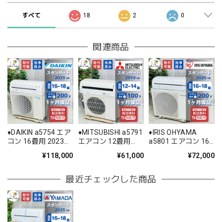
すべて
18
2
0
関連商品
♦️DAIKIN a5754 エア
♦️MITSUBISHI a5791
♦️IRIS OHYAMA
コン 16畳用 2023年
エアコン 12畳用
a5801 エアコン 16
製 60♦️
2019年製 25.5♦️
畳用 2020年製 25♦️
¥118,000
¥61,000
¥72,000
最近チェックした商品