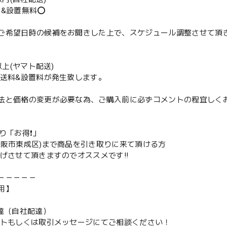
送&設置無料⭕️
ご希望日時の候補をお聞きした上で、スケジュール調整させて頂
m以上(ヤマト配送)
配送料&設置料が発生致します。
法と価格の変更が必要な為、ご購入前に必ずコメントの程宜しく
取り「お得❗️」
大阪市東成区)まで商品を引き取りに来て頂ける方
下げさせて頂きますのでオススメです‼️
－－－－－
用】
配達（自社配達）
ントもしくは取引メッセージにてご相談ください！