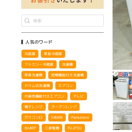
人気のワード
冷蔵庫
単身冷蔵庫
ファミリー冷蔵庫
洗濯機
単身洗濯機
乾燥機能付き洗濯機
ドラム式洗濯機
エアコン
お掃除機能付きエアコン
テレビ
電子レンジ
オーブンレンジ
ガスコンロ
DAIKIN
Panasonic
SHARP
三菱電機
FUJITSU