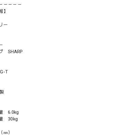
－－－－－
報】
リー
ー
 SHARP
G-T
年製
6.0kg
 30kg
（㎜）