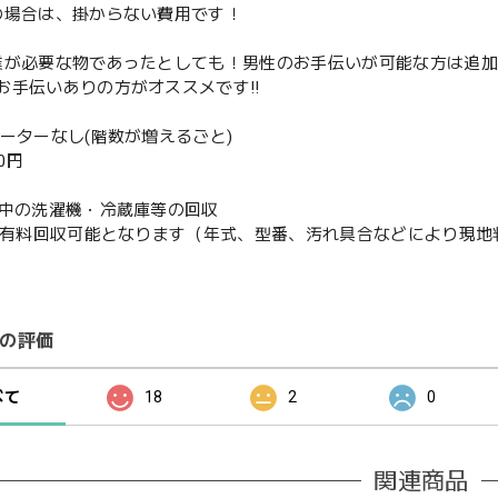
の場合は、掛からない費用です！
業が必要な物であったとしても！男性のお手伝いが可能な方は追
お手伝いありの方がオススメです‼️
ベーターなし(階数が増えるごと)
00円
使用中の洗濯機・冷蔵庫等の回収
or有料回収可能となります（年式、型番、汚れ具合などにより現
の評価
べて
18
2
0
関連商品