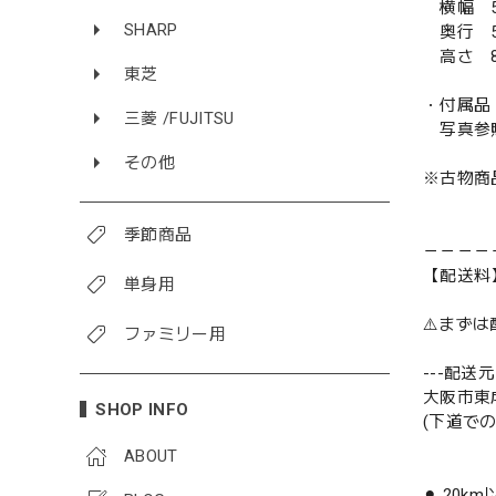
横幅 5
SHARP
奥行 5
高さ 8
東芝
・付属品
三菱 /FUJITSU
写真参
その他
※古物商
季節商品
－－－－
【配送料
単身用
⚠️まず
ファミリー用
---配送元-
大阪市東
SHOP INFO
(下道で
ABOUT
⚫︎ 20k