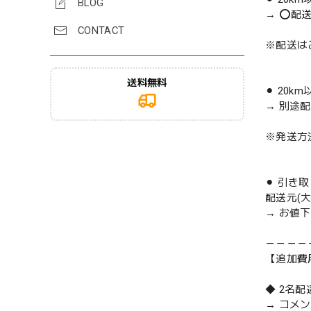
BLOG
→ ⭕️配
CONTACT
※配送は
送料無料
⚫︎ 20k
→ 別途
※発送方
⚫︎ 引き
配送元(
→ お値
－－－－
【追加費
◆ 2名
→ コメ