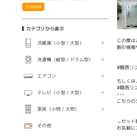
TOSHIBA
カテゴリから選ぶ
この度は
冷蔵庫（小型 / 大型）
割引情報
洗濯機（縦型 / ドラム型）
#関西リ
エアコン
もしくは
#関西リ
テレビ（小型 / 大型）
↑↑↑
こちらの
家具（小物 / 大物）
→セット
その他
お気軽に