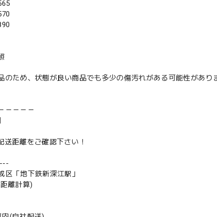
65
70
90
照
品のため、状態が良い商品でも多少の傷汚れがある可能性があり
－－－－－
】
は配送距離をご確認下さい！
--
成区「地下鉄新深江駅」
の距離計算)
m以内(自社配送)