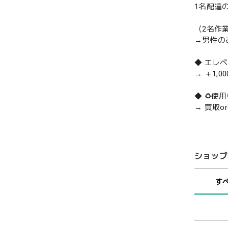
1名配達
（2名作
→男性の
◆ エレ
→ ＋1,0
◆ ♻️
→ 買取
ショップ
す