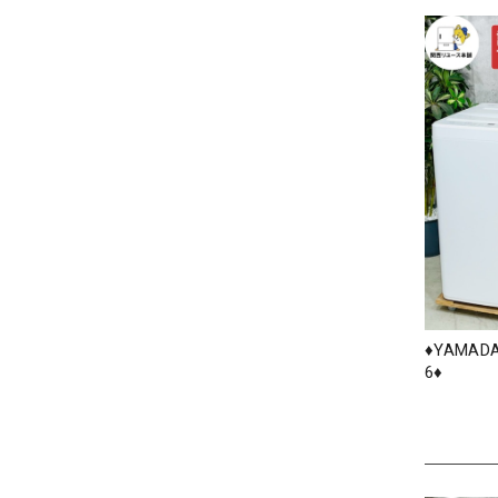
♦️YAMAD
6♦️