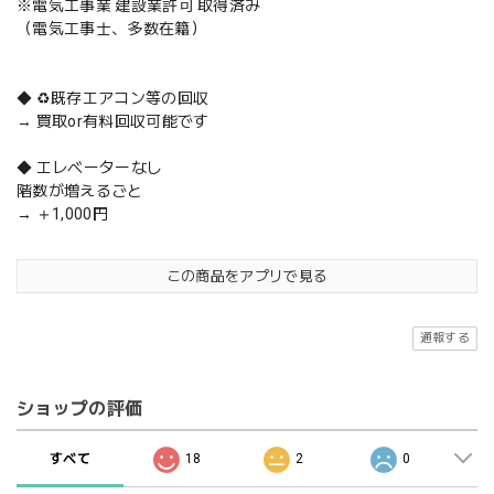
※電気工事業 建設業許可 取得済み
（電気工事士、多数在籍）
◆ ♻️既存エアコン等の回収
→ 買取or有料回収可能です
◆ エレベーターなし
階数が増えるごと
→ ＋1,000円
この商品をアプリで見る
通報する
ショップの評価
すべて
18
2
0