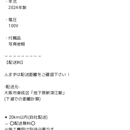
・年式
2024年製
・電圧
100V
・付属品
写真参照
－－－－－－－－－
【配送料】
⚠️まずは配送距離をご確認下さい！
-配送元-
大阪市東成区「地下鉄新深江駅」
(下道での距離計算)
⚫︎ 20km以内(自社配送)
→ ⭕️配送無料⭕️
※施工費用は別途必要です。