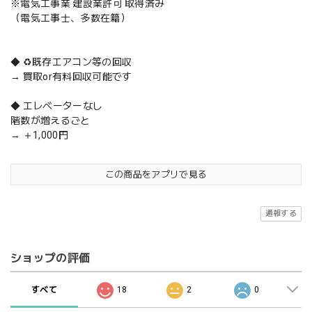
※電気工事業 建設業許可 取得済み
（電気工事士、多数在籍）
◆ ♻️既存エアコン等の回収
→ 買取or有料回収可能です
◆ エレベーターなし
階数が増えるごと
→ ＋1,000円
この商品をアプリで見る
通報する
ショップの評価
すべて
18
2
0