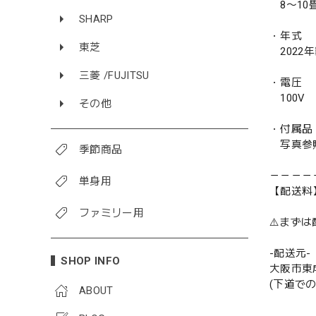
8〜10畳/
SHARP
・年式
東芝
2022
三菱 /FUJITSU
・電圧
100V
その他
・付属品
写真参
季節商品
－－－－
単身用
【配送料
ファミリー用
⚠️まず
-配送元-
SHOP INFO
大阪市東
(下道で
ABOUT