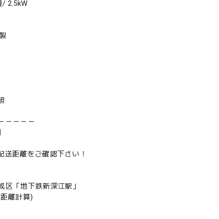
 2.5kW
年製
照
－－－－－
】
は配送距離をご確認下さい！
成区「地下鉄新深江駅」
の距離計算)