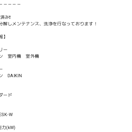
－－－－－
済み❗️
分解しメンテナンス、洗浄を行なっております！
報】
リー
ン 室内機 室外機
ー
DAIKIN
ダード
SK-W
力(kW)