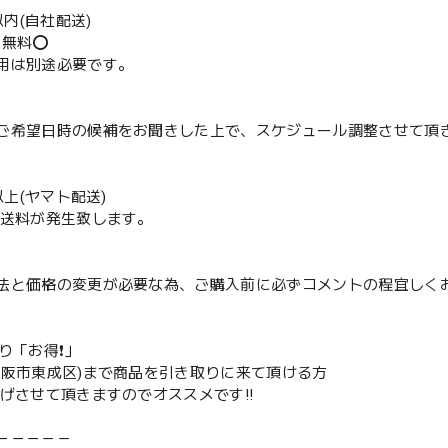
m以内(自社配送)
送無料⭕️
用は別途必要です。
ご希望日時の候補をお聞きした上で、スケジュール調整させて頂
m以上(ヤマト配送)
配送料が発生致します。
法と価格の変更が必要な為、ご購入前に必ずコメントの程宜しく
取り「お得❗️」
大阪市東成区)まで商品を引き取りに来て頂ける方
下げさせて頂きますのでオススメです‼️
－－－－－