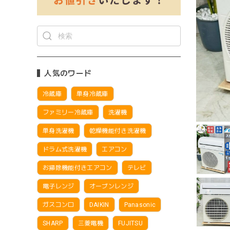
人気のワード
冷蔵庫
単身冷蔵庫
ファミリー冷蔵庫
洗濯機
単身洗濯機
乾燥機能付き洗濯機
ドラム式洗濯機
エアコン
お掃除機能付きエアコン
テレビ
電子レンジ
オーブンレンジ
ガスコンロ
DAIKIN
Panasonic
SHARP
三菱電機
FUJITSU