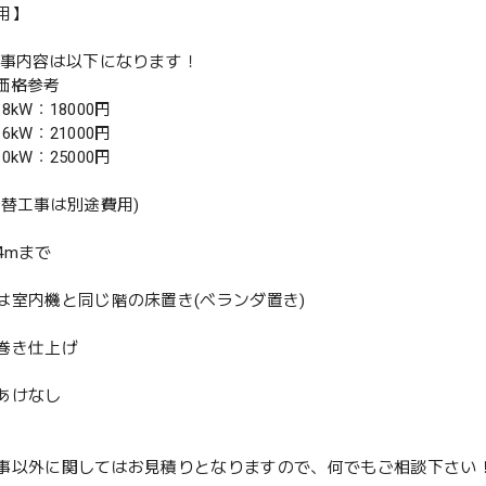
用】
工事内容は以下になります！
別価格参考
.8kW：18000円
.6kW：21000円
.0kW：25000円
入替工事は別途費用)
4mまで
は室内機と同じ階の床置き(ベランダ置き)
巻き仕上げ
あけなし
事以外に関してはお見積りとなりますので、何でもご相談下さい