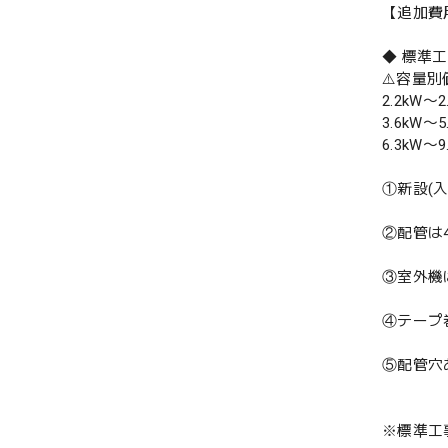
【追加費
◆ 標準
⚠️容量
2.2kW〜2
3.6kW〜5
6.3kW〜9
①新設(
②配管は
③室外機
④テープ
⑤配管穴
※標準工