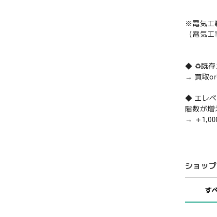
※電気工
（電気工
◆ ♻️
→ 買取
◆ エレ
階数が増
→ ＋1,0
ショップ
す