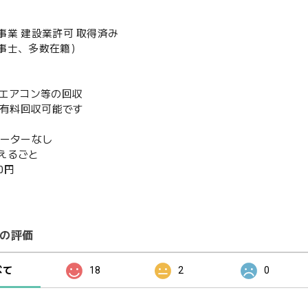
事業 建設業許可 取得済み
事士、多数在籍）
既存エアコン等の回収
or有料回収可能です
ベーターなし
えるごと
00円
の評価
べて
18
2
0