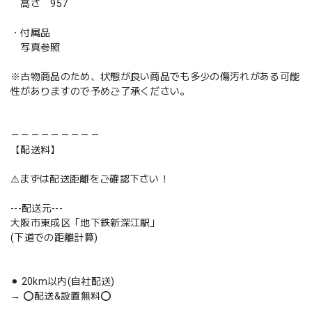
高さ 957
・付属品
写真参照
※古物商品のため、状態が良い商品でも多少の傷汚れがある可能
性がありますので予めご了承ください。
－－－－－－－－－
【配送料】
⚠️まずは配送距離をご確認下さい！
---配送元---
大阪市東成区「地下鉄新深江駅」
(下道での距離計算)
⚫︎ 20km以内(自社配送)
→ ⭕️配送&設置無料⭕️