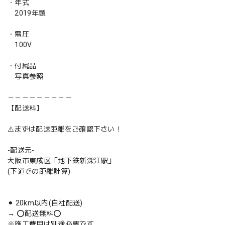
・年式
2019年製
・電圧
100V
・付属品
写真参照
－－－－－－－－－
【配送料】
⚠️まずは配送距離をご確認下さい！
-配送元-
大阪市東成区「地下鉄新深江駅」
(下道での距離計算)
⚫︎ 20km以内(自社配送)
→ ⭕️配送無料⭕️
※施工費用は別途必要です。