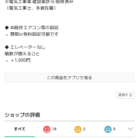
※電気工事業 建設業許可 取得済み
（電気工事士、多数在籍）
◆ ♻️既存エアコン等の回収
→ 買取or有料回収可能です
◆ エレベーターなし
階数が増えるごと
→ ＋1,000円
この商品をアプリで見る
通報する
ショップの評価
すべて
18
2
0