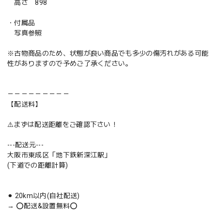
高さ 898
・付属品
写真参照
※古物商品のため、状態が良い商品でも多少の傷汚れがある可能
性がありますので予めご了承ください。
－－－－－－－－－
【配送料】
⚠️まずは配送距離をご確認下さい！
---配送元---
大阪市東成区「地下鉄新深江駅」
(下道での距離計算)
⚫︎ 20km以内(自社配送)
→ ⭕️配送&設置無料⭕️