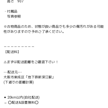
高さ 907
・付属品
写真参照
※古物商品のため、状態が良い商品でも多少の傷汚れがある可能
性がありますので予めご了承ください。
－－－－－－－－－
【配送料】
⚠️まずは配送距離をご確認下さい！
---配送元---
大阪市東成区「地下鉄新深江駅」
(下道での距離計算)
⚫︎ 20km以内(自社配送)
→ ⭕️配送&設置無料⭕️