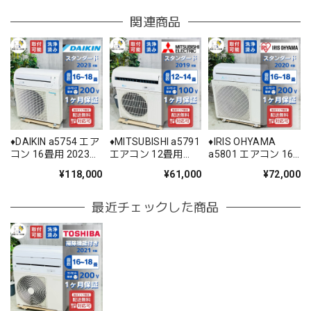
関連商品
♦️DAIKIN a5754 エア
♦️MITSUBISHI a5791
♦️IRIS OHYAMA
コン 16畳用 2023年
エアコン 12畳用
a5801 エアコン 16
製 60♦️
2019年製 25.5♦️
畳用 2020年製 25♦️
¥118,000
¥61,000
¥72,000
最近チェックした商品