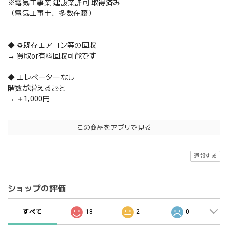
※電気工事業 建設業許可 取得済み
（電気工事士、多数在籍）
◆ ♻️既存エアコン等の回収
→ 買取or有料回収可能です
◆ エレベーターなし
階数が増えるごと
→ ＋1,000円
この商品をアプリで見る
通報する
ショップの評価
すべて
18
2
0