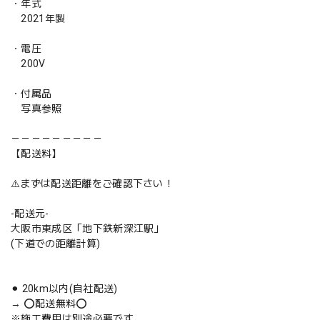
・年式
2021年製
・電圧
200V
・付属品
写真参照
－－－－－－－－－
【配送料】
⚠️まずは配送距離をご確認下さい！
-配送元-
大阪市東成区「地下鉄新深江駅」
(下道での距離計算)
⚫︎ 20km以内(自社配送)
→ ⭕️配送無料⭕️
※施工費用は別途必要です。