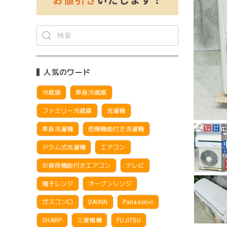
人気のワード
冷蔵庫
単身冷蔵庫
ファミリー冷蔵庫
洗濯機
単身洗濯機
乾燥機能付き洗濯機
ドラム式洗濯機
エアコン
お掃除機能付きエアコン
テレビ
電子レンジ
オーブンレンジ
ガスコンロ
DAIKIN
Panasonic
SHARP
三菱電機
FUJITSU