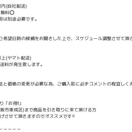
m以内(自社配送)
送無料⭕️
用は別途必要です。
ご希望日時の候補をお聞きした上で、スケジュール調整させて頂
m以上(ヤマト配送)
配送料が発生致します。
法と価格の変更が必要な為、ご購入前に必ずコメントの程宜しく
取り「お得❗️」
大阪市東成区)まで商品を引き取りに来て頂ける方
下げさせて頂きますのでオススメです‼️
－－－－－