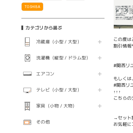
TOSHIBA
カテゴリから選ぶ
この度は
冷蔵庫（小型 / 大型）
割引情報
洗濯機（縦型 / ドラム型）
#関西リ
エアコン
もしくは
#関西リ
テレビ（小型 / 大型）
↑↑↑
こちらの
家具（小物 / 大物）
→セット
その他
お気軽に