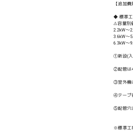
【追加費
◆ 標準
⚠️容量
2.2kW〜2
3.6kW〜5
6.3kW〜9
①新設(
②配管は
③室外機
④テープ
⑤配管穴
※標準工