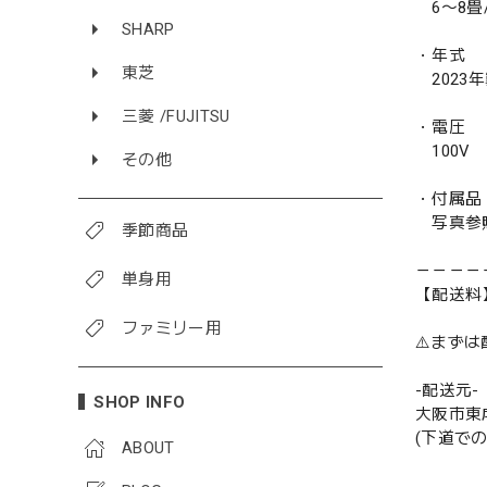
6〜8畳/ 
SHARP
・年式
東芝
2023
三菱 /FUJITSU
・電圧
100V
その他
・付属品
写真参
季節商品
－－－－
単身用
【配送料
ファミリー用
⚠️まず
-配送元-
SHOP INFO
大阪市東
(下道で
ABOUT