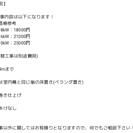
用】
工事内容は以下になります！
別価格参考
.8kW：18000円
.6kW：21000円
.0kW：25000円
入替工事は別途費用)
4mまで
は室内機と同じ階の床置き(ベランダ置き)
巻き仕上げ
あけなし
事以外に関してはお見積りとなりますので、何でもご相談下さい