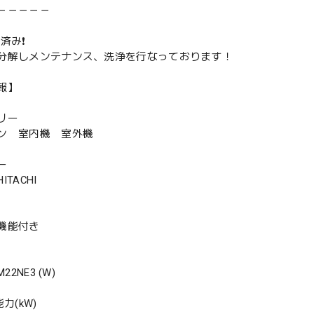
－－－－－
済み❗️
分解しメンテナンス、洗浄を行なっております！
報】
リー
ン 室内機 室外機
ー
TACHI
機能付き
22NE3 (W)
力(kW)