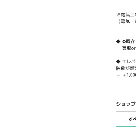
※電気工
（電気工
◆ ♻️
→ 買取
◆ エレ
階数が増
→ ＋1,0
ショップ
す