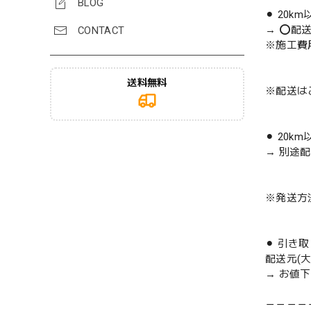
BLOG
⚫︎ 20k
→ ⭕️配
CONTACT
※施工費
送料無料
※配送は
⚫︎ 20k
→ 別途
※発送方
⚫︎ 引き
配送元(
→ お値
－－－－