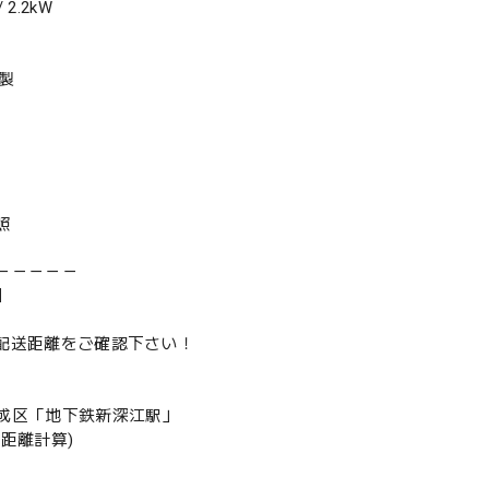
2.2kW
年製
照
－－－－－
】
は配送距離をご確認下さい！
成区「地下鉄新深江駅」
の距離計算)