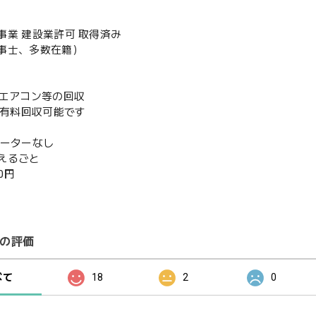
事業 建設業許可 取得済み
事士、多数在籍）
既存エアコン等の回収
or有料回収可能です
ベーターなし
えるごと
00円
の評価
べて
18
2
0