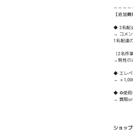
－－－－
【追加費
◆ 2名
→ コメ
1名配達
（2名作
→男性の
◆ エレ
→ ＋1,0
◆ ♻️
→ 買取
ショップ