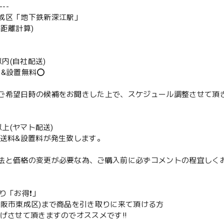
--
成区「地下鉄新深江駅」
の距離計算)
m以内(自社配送)
送&設置無料⭕️
ご希望日時の候補をお聞きした上で、スケジュール調整させて頂
m以上(ヤマト配送)
配送料&設置料が発生致します。
法と価格の変更が必要な為、ご購入前に必ずコメントの程宜しく
取り「お得❗️」
大阪市東成区)まで商品を引き取りに来て頂ける方
下げさせて頂きますのでオススメです‼️