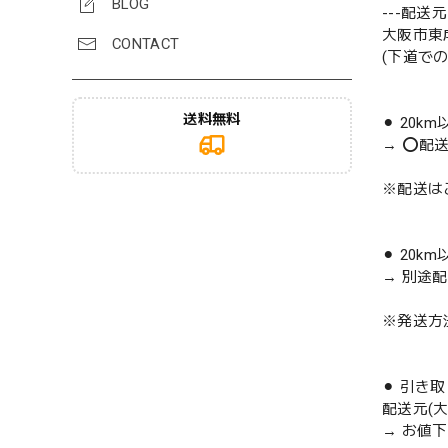
BLOG
---配送元-
大阪市東
CONTACT
(下道で
送料無料
⚫︎ 20k
→ ⭕️配
※配送は
⚫︎ 20k
→ 別途
※発送方
⚫︎ 引き
配送元(
→ お値