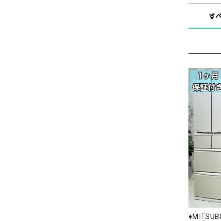
す
♦️MITSU