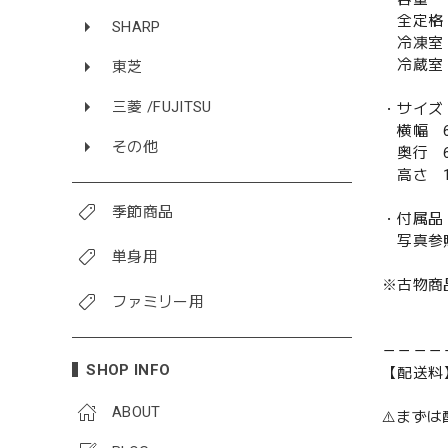
全定格 
SHARP
冷凍室 
冷蔵室 
東芝
三菱 /FUJITSU
・サイズ
横幅 6
その他
奥行 6
高さ 1
季節商品
・付属品
写真参
単身用
※古物商
ファミリー用
－－－－
SHOP INFO
【配送料
ABOUT
⚠️まず