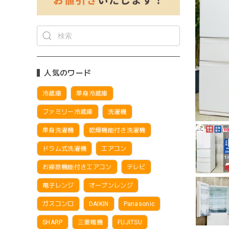
人気のワード
冷蔵庫
単身冷蔵庫
ファミリー冷蔵庫
洗濯機
単身洗濯機
乾燥機能付き洗濯機
ドラム式洗濯機
エアコン
お掃除機能付きエアコン
テレビ
電子レンジ
オーブンレンジ
ガスコンロ
DAIKIN
Panasonic
SHARP
三菱電機
FUJITSU