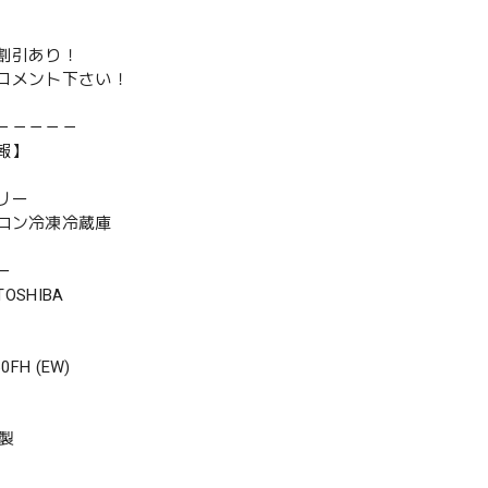
割引あり！
コメント下さい！
－－－－－
報】
リー
ロン冷凍冷蔵庫
ー
SHIBA
FH (EW)
年製