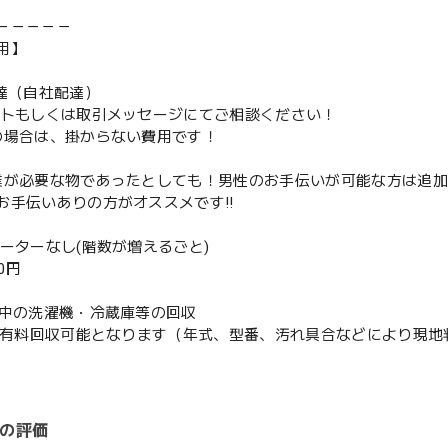
－－－－－
用】
配達（自社配達）
ントもしくは取引メッセージにてご相談ください！
の場合は、掛からない費用です！
業が必要な物であったとしても！男性のお手伝いが可能な方は追
お手伝いありの方がオススメです‼️
ベーターなし(階数が増えるごと)
00円
使用中の洗濯機・冷蔵庫等の回収
or有料回収可能となります（年式、型番、汚れ具合などにより現
の評価