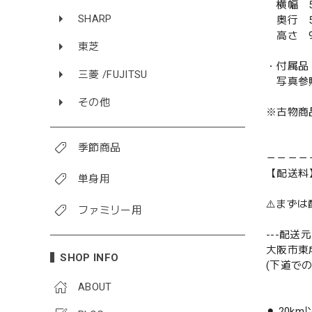
横幅 5
SHARP
奥行 5
高さ 9
東芝
・付属品
三菱 /FUJITSU
写真参
その他
※古物商
季節商品
－－－－
【配送料
単身用
⚠️まず
ファミリー用
---配送元-
大阪市東
SHOP INFO
(下道で
ABOUT
⚫︎ 20k