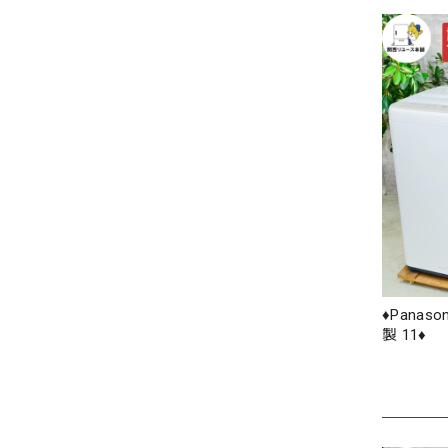
♦️Panaso
製 11♦️