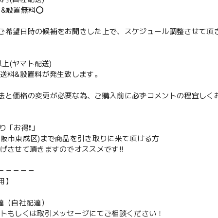
送&設置無料⭕️
ご希望日時の候補をお聞きした上で、スケジュール調整させて頂
m以上(ヤマト配送)
配送料&設置料が発生致します。
法と価格の変更が必要な為、ご購入前に必ずコメントの程宜しく
取り「お得❗️」
大阪市東成区)まで商品を引き取りに来て頂ける方
下げさせて頂きますのでオススメです‼️
－－－－－
用】
配達（自社配達）
ントもしくは取引メッセージにてご相談ください！