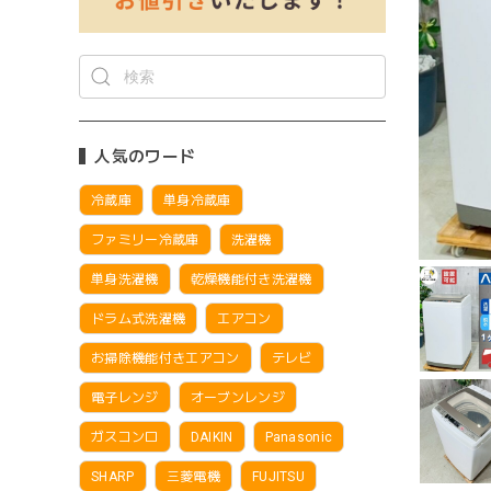
人気のワード
冷蔵庫
単身冷蔵庫
ファミリー冷蔵庫
洗濯機
単身洗濯機
乾燥機能付き洗濯機
ドラム式洗濯機
エアコン
お掃除機能付きエアコン
テレビ
電子レンジ
オーブンレンジ
ガスコンロ
DAIKIN
Panasonic
SHARP
三菱電機
FUJITSU