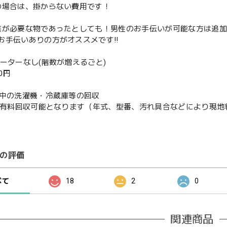
の場合は、掛からない費用です！
業が必要な物であったとしても！男性のお手伝いが可能な方は追
お手伝いありの方がオススメです‼️
ベーターなし(階数が増えるごと)
00円
使用中の洗濯機・冷蔵庫等の回収
or有料回収可能となります（年式、型番、汚れ具合などにより現
の評価
べて
18
2
0
関連商品