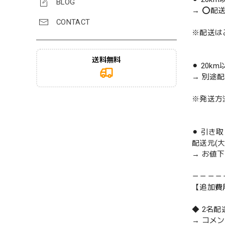
BLOG
→ ⭕️配
CONTACT
※配送は
送料無料
⚫︎ 20k
→ 別途
※発送方
⚫︎ 引き
配送元(
→ お値
－－－－
【追加費
◆ 2名
→ コメ