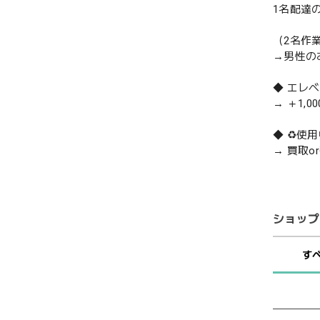
1名配達
（2名作
→男性の
◆ エレ
→ ＋1,0
◆ ♻️
→ 買取
ショップ
す