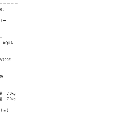
－－－－－
報】
リー
ー
AQUA
700E
年製
7.0kg
7.0kg
（㎜）