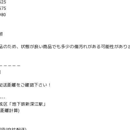
25
75
80
照
品のため、状態が良い商品でも多少の傷汚れがある可能性があり
－－－－－
】
は配送距離をご確認下さい！
--
成区「地下鉄新深江駅」
の距離計算)
m以内(自社配送)