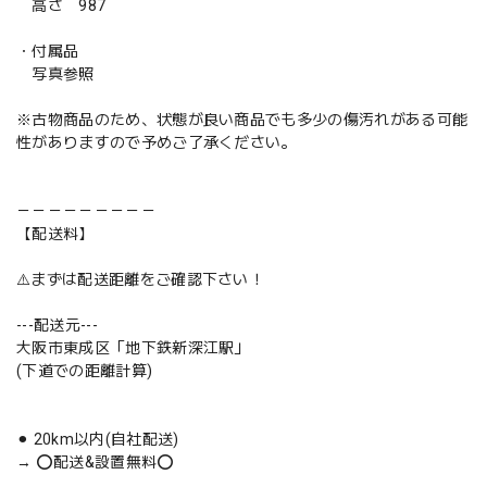
高さ 987
・付属品
写真参照
※古物商品のため、状態が良い商品でも多少の傷汚れがある可能
性がありますので予めご了承ください。
－－－－－－－－－
【配送料】
⚠️まずは配送距離をご確認下さい！
---配送元---
大阪市東成区「地下鉄新深江駅」
(下道での距離計算)
⚫︎ 20km以内(自社配送)
→ ⭕️配送&設置無料⭕️