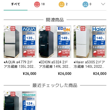
すべて
18
2
0
関連商品
♦️AQUA a4779 2ド
♦️EDION a5324 2ド
♦️Haier a5305 2ドア
ア冷蔵庫 135L 2023
ア冷蔵庫 149L 2021
冷蔵庫 140L 2022年
年製 -♦️
年製 3.5♦️
製 -♦️
¥26,000
¥26,000
¥24,000
最近チェックした商品