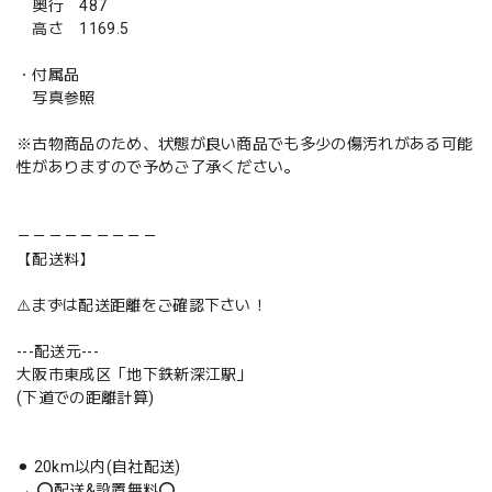
奥行 487
高さ 1169.5
・付属品
写真参照
※古物商品のため、状態が良い商品でも多少の傷汚れがある可能
性がありますので予めご了承ください。
－－－－－－－－－
【配送料】
⚠️まずは配送距離をご確認下さい！
---配送元---
大阪市東成区「地下鉄新深江駅」
(下道での距離計算)
⚫︎ 20km以内(自社配送)
→ ⭕️配送&設置無料⭕️