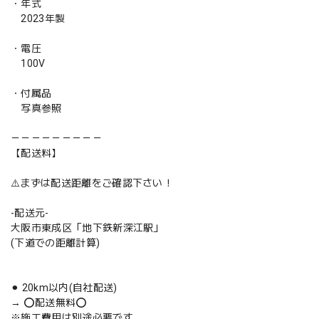
・年式
2023年製
・電圧
100V
・付属品
写真参照
－－－－－－－－－
【配送料】
⚠️まずは配送距離をご確認下さい！
-配送元-
大阪市東成区「地下鉄新深江駅」
(下道での距離計算)
⚫︎ 20km以内(自社配送)
→ ⭕️配送無料⭕️
※施工費用は別途必要です。