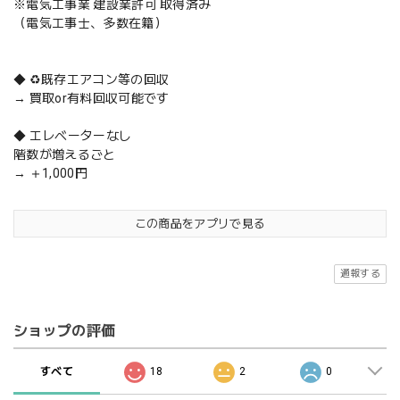
※電気工事業 建設業許可 取得済み
（電気工事士、多数在籍）
◆ ♻️既存エアコン等の回収
→ 買取or有料回収可能です
◆ エレベーターなし
階数が増えるごと
→ ＋1,000円
この商品をアプリで見る
通報する
ショップの評価
すべて
18
2
0