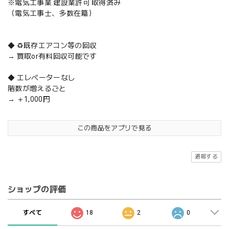
※電気工事業 建設業許可 取得済み
（電気工事士、多数在籍）
◆ ♻️既存エアコン等の回収
→ 買取or有料回収可能です
◆ エレベーターなし
階数が増えるごと
→ ＋1,000円
この商品をアプリで見る
通報する
ショップの評価
すべて
18
2
0