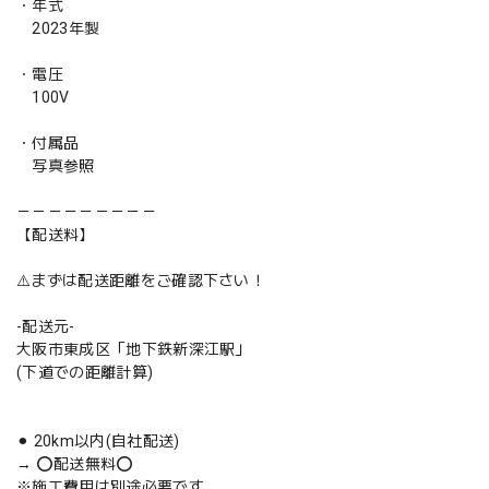
・年式
2023年製
・電圧
100V
・付属品
写真参照
－－－－－－－－－
【配送料】
⚠️まずは配送距離をご確認下さい！
-配送元-
大阪市東成区「地下鉄新深江駅」
(下道での距離計算)
⚫︎ 20km以内(自社配送)
→ ⭕️配送無料⭕️
※施工費用は別途必要です。