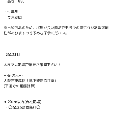
高さ 880
・付属品
写真参照
※古物商品のため、状態が良い商品でも多少の傷汚れがある可能
性がありますので予めご了承ください。
－－－－－－－－－
【配送料】
⚠️まずは配送距離をご確認下さい！
---配送元---
大阪市東成区「地下鉄新深江駅」
(下道での距離計算)
⚫︎ 20km以内(自社配送)
→ ⭕️配送&設置無料⭕️