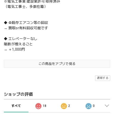
※電気工事業 建設業許可 取得済み
（電気工事士、多数在籍）
◆ ♻️既存エアコン等の回収
→ 買取or有料回収可能です
◆ エレベーターなし
階数が増えるごと
→ ＋1,000円
この商品をアプリで見る
通報する
ショップの評価
すべて
18
2
0