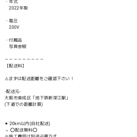
・年式
2022年製
・電圧
200V
・付属品
写真参照
－－－－－－－－－
【配送料】
⚠️まずは配送距離をご確認下さい！
-配送元-
大阪市東成区「地下鉄新深江駅」
(下道での距離計算)
⚫︎ 20km以内(自社配送)
→ ⭕️配送無料⭕️
※施工費用は別途必要です。