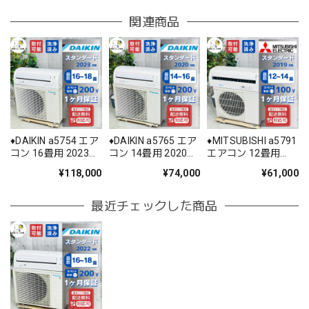
関連商品
♦️DAIKIN a5754 エア
♦️DAIKIN a5765 エア
♦️MITSUBISHI a5791
コン 16畳用 2023年
コン 14畳用 2020年
エアコン 12畳用
製 60♦️
製 30♦️
2019年製 25.5♦️
¥118,000
¥74,000
¥61,000
最近チェックした商品