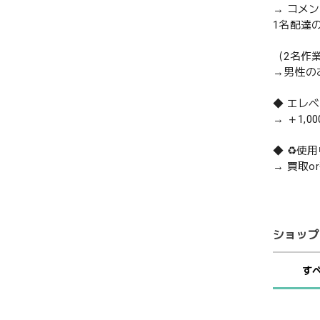
→ コメ
1名配達
（2名作
→男性の
◆ エレ
→ ＋1,0
◆ ♻️
→ 買取
ショップ
す