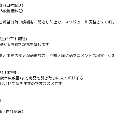
m以内(自社配送)
送&設置無料⭕️
ご希望日時の候補をお聞きした上で、スケジュール調整させて頂
m以上(ヤマト配送)
配送料&設置料が発生致します。
法と価格の変更が必要な為、ご購入前に必ずコメントの程宜しく
取り「お得❗️」
大阪市東成区)まで商品を引き取りに来て頂ける方
下げさせて頂きますのでオススメです‼️
－－－－－
用】
配達（自社配達）