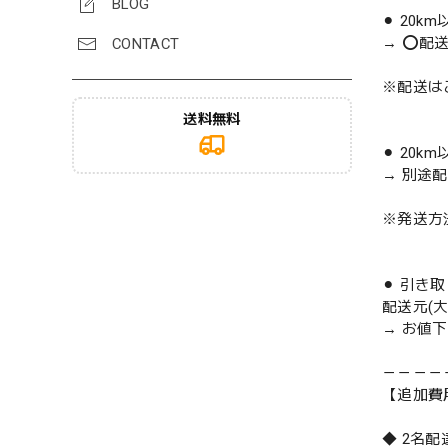
BLOG
⚫︎ 20k
→ ⭕️配
CONTACT
※配送は
送料無料
⚫︎ 20k
→ 別途
※発送方
⚫︎ 引き
配送元(
→ お値
－－－－
【追加費
◆ 2名