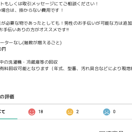
ントもしくは取引メッセージにてご相談ください！
の場合は、掛からない費用です！
業が必要な物であったとしても！男性のお手伝いが可能な方は追
お手伝いありの方がオススメです‼️
ベーターなし(階数が増えるごと)
00円
使用中の洗濯機・冷蔵庫等の回収
or有料回収可能となります（年式、型番、汚れ具合などにより現
の評価
べて
18
2
0