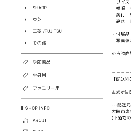
・サイズ
SHARP
横幅 4
奥行 5
東芝
高さ 1
三菱 /FUJITSU
・付属品
写真参
その他
※古物商
季節商品
－－－－
単身用
【配送料
ファミリー用
⚠️まず
---配送元-
SHOP INFO
大阪市東
(下道で
ABOUT