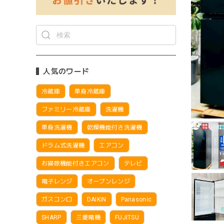
人気のワード
冷蔵庫
単身冷蔵庫
ファミリー冷蔵庫
洗濯機
単身洗濯機
乾燥機能付き洗濯機
ドラム式洗濯機
エアコン
お掃除機能付きエアコン
テレビ
電子レンジ
オーブンレンジ
ガスコンロ
DAIKIN
Panasonic
SHARP
三菱電機
FUJITSU