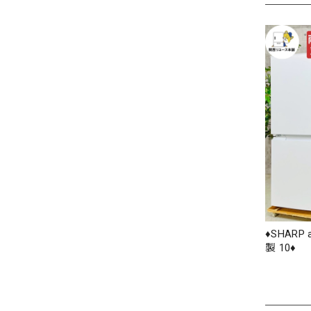
♦️SHARP
製 10♦️