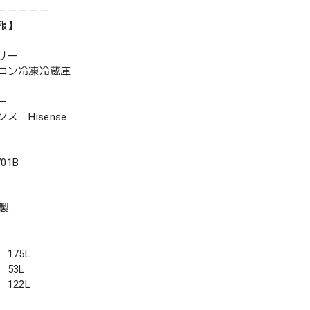
－－－－－
報】
リー
ロン冷凍冷蔵庫
ー
 Hisense
01B
年製
175L
53L
122L