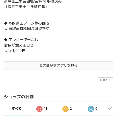
※電気工事業 建設業許可 取得済み
（電気工事士、多数在籍）
◆ ♻️既存エアコン等の回収
→ 買取or有料回収可能です
◆ エレベーターなし
階数が増えるごと
→ ＋1,000円
この商品をアプリで見る
通報する
ショップの評価
すべて
18
2
0