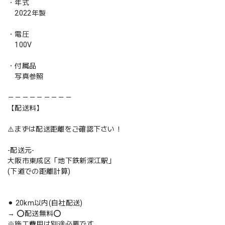
・年式
2022年製
・電圧
100V
・付属品
写真参照
－－－－－－－－－
【配送料】
⚠️まずは配送距離をご確認下さい！
-配送元-
大阪市東成区「地下鉄新深江駅」
(下道での距離計算)
⚫︎ 20km以内(自社配送)
→ ⭕️配送無料⭕️
※施工費用は別途必要です。