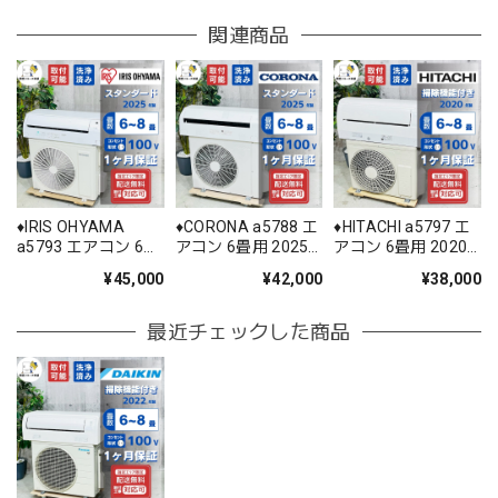
関連商品
♦️IRIS OHYAMA
♦️CORONA a5788 エ
♦️HITACHI a5797 エ
a5793 エアコン 6畳
アコン 6畳用 2025
アコン 6畳用 2020
用 2025年製 25.5♦️
年製 22♦️
年製 18.5♦️
¥45,000
¥42,000
¥38,000
最近チェックした商品