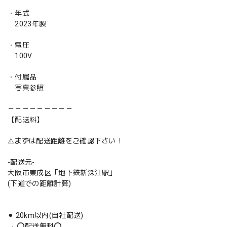
・年式
2023年製
・電圧
100V
・付属品
写真参照
－－－－－－－－－
【配送料】
⚠️まずは配送距離をご確認下さい！
-配送元-
大阪市東成区「地下鉄新深江駅」
(下道での距離計算)
⚫︎ 20km以内(自社配送)
→ ⭕️配送無料⭕️