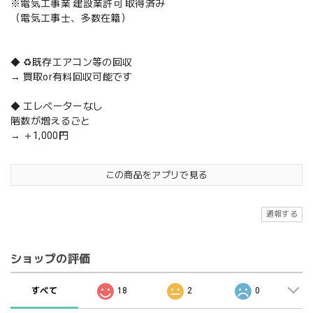
※電気工事業 建設業許可 取得済み
（電気工事士、多数在籍）
◆ ♻️既存エアコン等の回収
→ 買取or有料回収可能です
◆ エレベーターなし
階数が増えるごと
→ ＋1,000円
この商品をアプリで見る
通報する
ショップの評価
すべて
18
2
0