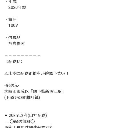
・年式
2020年製
・電圧
100V
・付属品
写真参照
－－－－－－－－－
【配送料】
⚠️まずは配送距離をご確認下さい！
-配送元-
大阪市東成区「地下鉄新深江駅」
(下道での距離計算)
⚫︎ 20km以内(自社配送)
→ ⭕️配送無料⭕️
※施工費用は別途必要です。