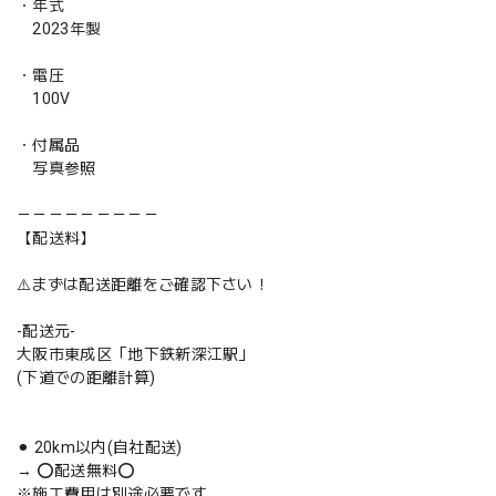
・年式
2023年製
・電圧
100V
・付属品
写真参照
－－－－－－－－－
【配送料】
⚠️まずは配送距離をご確認下さい！
-配送元-
大阪市東成区「地下鉄新深江駅」
(下道での距離計算)
⚫︎ 20km以内(自社配送)
→ ⭕️配送無料⭕️
※施工費用は別途必要です。