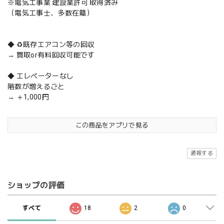
※電気工事業 建設業許可 取得済み
（電気工事士、多数在籍）
◆ ♻️既存エアコン等の回収
→ 買取or有料回収可能です
◆ エレベーターなし
階数が増えるごと
→ ＋1,000円
この商品をアプリで見る
通報する
ショップの評価
すべて
18
2
0