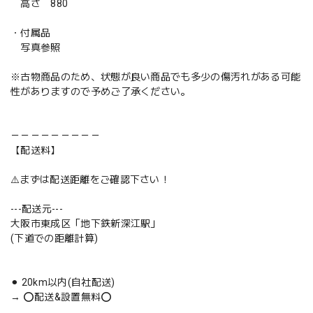
高さ 880
・付属品
写真参照
※古物商品のため、状態が良い商品でも多少の傷汚れがある可能
性がありますので予めご了承ください。
－－－－－－－－－
【配送料】
⚠️まずは配送距離をご確認下さい！
---配送元---
大阪市東成区「地下鉄新深江駅」
(下道での距離計算)
⚫︎ 20km以内(自社配送)
→ ⭕️配送&設置無料⭕️