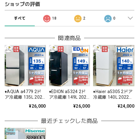
ショップの評価
すべて
18
2
0
関連商品
♦️AQUA a4779 2ド
♦️EDION a5324 2ド
♦️Haier a5305 2ドア
ア冷蔵庫 135L 2023
ア冷蔵庫 149L 2021
冷蔵庫 140L 2022年
年製 -♦️
年製 3.5♦️
製 -♦️
¥26,000
¥26,000
¥24,000
最近チェックした商品