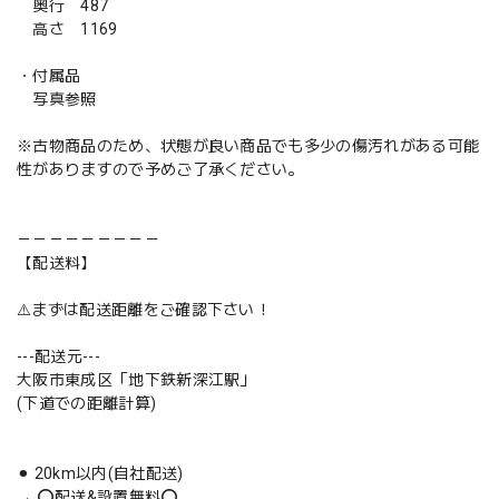
奥行 487
高さ 1169
・付属品
写真参照
※古物商品のため、状態が良い商品でも多少の傷汚れがある可能
性がありますので予めご了承ください。
－－－－－－－－－
【配送料】
⚠️まずは配送距離をご確認下さい！
---配送元---
大阪市東成区「地下鉄新深江駅」
(下道での距離計算)
⚫︎ 20km以内(自社配送)
→ ⭕️配送&設置無料⭕️